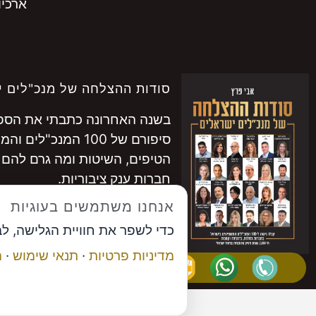
ארכיון
סודות ההצלחה של מנכ"לים י
בשנה האחרונה כתבתי את הספר 
סיפורם של 100 המנכ"לים והמנכ"ליות המובילים בישראל.
הטיפים, השיטות ומה גרם להם 
חברות ענק ציבוריות.
להתרשמות ממאות המנכ"לים ש
אנחנו משתמשים בעוגיות
לרכישה
לחצו כאן
כדי לשפר את חוויית הגלישה, ל
...............
מדיניות פרטיות
·
תנאי שימוש
·
ה
אבי פרץ
, מייסד פורום המנכ"לי
תיאום פגישה