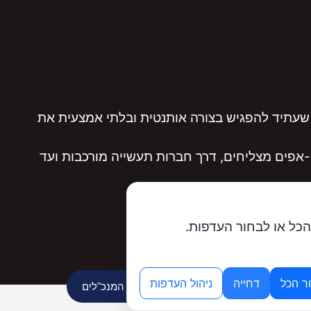
שעתיד להפגיש בצורה אותנטית ובלתי אמצעית את
אפים מצליחים, דרך חברות תעשייה מורכבות ועד
הכל או לבחור העדפות.
ר הכל
דחייה
ניהול העדפות
מנוע ה-AI של פורום המנכ"לים
בניית אתרים
אתר בקליק​