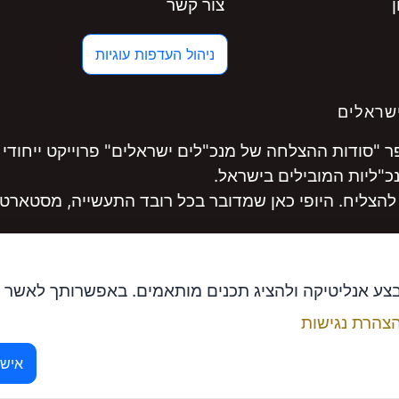
צור קשר
ניהול העדפות עוגיות
שראלים
"סודות ההצלחה של מנכ"לים ישראלים" פרוייקט ייחודי 
להצליח. היופי כאן שמדובר בכל רובד התעשייה, מסטארט-
לקחו חלק במסע היכנסו ל
www.ceopro.co.il
בצע אנליטיקה ולהציג תכנים מותאמים. באפשרותך לאשר 
צהרת נגישות
ם ומנכ"ל פתרונות אפקטיביים
אישו
© פתרונות אפקטיביים