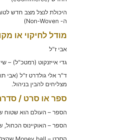
היכולת לנצל מצב חדש לטובת
ה- Non-Woven)
מודל לחיקוי או מק
אבי ז"ל
גדי אייזנקוט (רמטכ"ל) – שי
ד"ר אלי גולדרט ז"ל (אבי ת
מצליחים להבין בניהול.
ספר או סרט / סדר
הספר – העולם הוא שטוח ש
הספר – האוקיינוס הכחול, ש
הסרט – Money ball שהצליח להדגיש חדשנות בניהול.