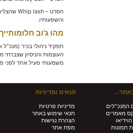
הסרט – ash
והשפעותיו.
מהו ג'וב חלומותייך
תפקיד ניהולי בכיר (מנכ"ל או
העוצמות והניסיון שצברתי מ
משמעותי פעיל אחד לפני פר
באתר…
תנאים ומדיניות
 המנכ"לים
מדיניות פרטיות
קס מאמרים
תנאי שימוש באתר
הוידיאו
הצהרת נגישות
ת תמונות
מפת אתר