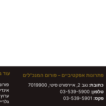
עוד 
פתרונות אפקטיביים – פורום המנכ"לים
פורום
כתובת:
נגב 2, איירפורט סיטי, 7019900
אינד
טלפון:
03-539-5900
ערוץ 
פקס:
03-539-5901
גלריי