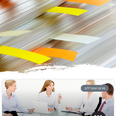
פורום המנכ"לים