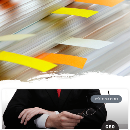
פורום המנכ"לים