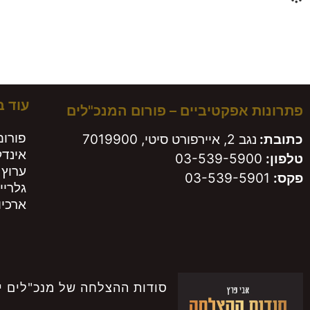
משא
עוד 
פתרונות אפקטיביים – פורום המנכ"לים
פורום
כתובת:
נגב 2, איירפורט סיטי, 7019900
אינד
טלפון:
03-539-5900
ערוץ 
פקס:
03-539-5901
גלריי
ארכיון
סודות ההצלחה של מנכ"לים י