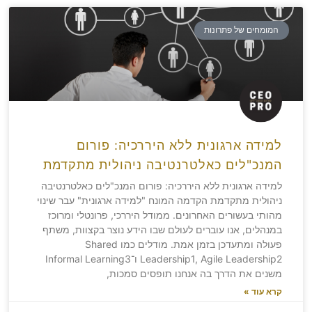
המומחים של פתרונות
למידה ארגונית ללא היררכיה: פורום
המנכ"לים כאלטרנטיבה ניהולית מתקדמת
למידה ארגונית ללא היררכיה: פורום המנכ"לים כאלטרנטיבה
ניהולית מתקדמת הקדמה המונח "למידה ארגונית" עבר שינוי
מהותי בעשורים האחרונים. ממודל היררכי, פרונטלי ומרוכז
במנהלים, אנו עוברים לעולם שבו הידע נוצר בקצוות, משתף
פעולה ומתעדכן בזמן אמת. מודלים כמו Shared
Leadership1, Agile Leadership2 ו־Informal Learning3
משנים את הדרך בה אנחנו תופסים סמכות,
קרא עוד »