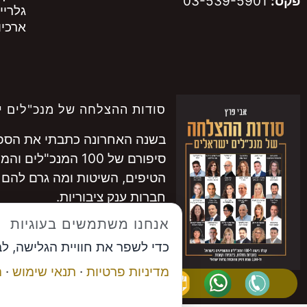
פקס:
03-539-5901
גלריי
ארכיון
סודות ההצלחה של מנכ"לים י
בשנה האחרונה כתבתי את הספר 
סיפורם של 100 המנכ"לים והמנכ"ליות המובילים בישראל.
הטיפים, השיטות ומה גרם להם 
חברות ענק ציבוריות.
להתרשמות ממאות המנכ"לים ש
אנחנו משתמשים בעוגיות
לרכישה
לחצו כאן
כדי לשפר את חוויית הגלישה, ל
...............
מדיניות פרטיות
·
תנאי שימוש
·
ה
אבי פרץ
, מייסד פורום המנכ"לי
תיאום פגישה