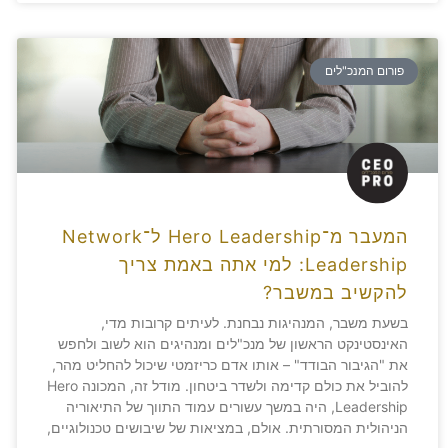
פורום המנכ"לים
המעבר מ‎־Hero Leadership ל‎־Network
Leadership: למי אתה באמת צריך
להקשיב במשבר?
בשעת משבר, המנהיגות נבחנת. לעיתים קרובות מדי,
האינסטינקט הראשון של מנכ"לים ומנהיגים הוא לשוב ולחפש
את "הגיבור הבודד" – אותו אדם כריזמטי שיכול להחליט מהר,
להוביל את כולם קדימה ולשדר ביטחון. מודל זה, המכונה Hero
Leadership, היה במשך עשורים עמוד התווך של התיאוריה
הניהולית המסורתית. אולם, במציאות של שיבושים טכנולוגיים,