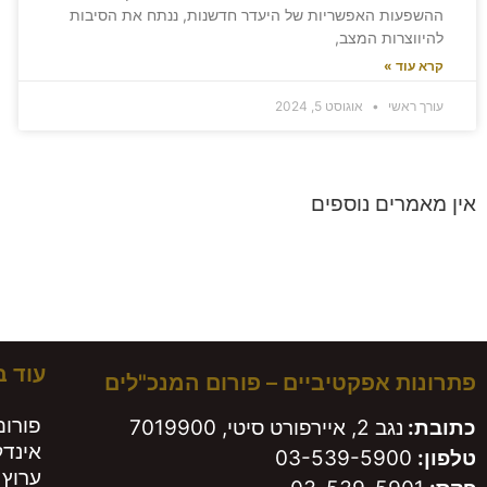
ההשפעות האפשריות של היעדר חדשנות, ננתח את הסיבות
להיווצרות המצב,
קרא עוד »
עורך ראשי
אוגוסט 5, 2024
אין מאמרים נוספים
משא
עוד 
פתרונות אפקטיביים – פורום המנכ"לים
פורום
כתובת:
נגב 2, איירפורט סיטי, 7019900
אינד
טלפון:
03-539-5900
ערוץ 