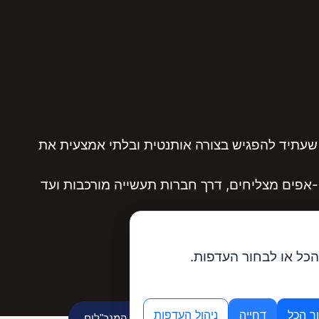
שעתיד להפגיש בצורה אותנטית ובלתי אמצעית את
אפים מצליחים, דרך חברות תעשייה מורכבות ועד
הכל או לבחור העדפות.
ר הכל
דחייה
ניהול העדפות
מנוע ה-AI של פורום המנכ"לים