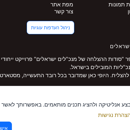
ת תמונות
מפת אתר
צור קשר
ניהול העדפות עוגיות
שראלים
"סודות ההצלחה של מנכ"לים ישראלים" פרוייקט ייחודי 
להצליח. היופי כאן שמדובר בכל רובד התעשייה, מסטארט-
לקחו חלק במסע היכנסו ל
www.ceopro.co.il
בצע אנליטיקה ולהציג תכנים מותאמים. באפשרותך לאשר 
צהרת נגישות
ם ומנכ"ל פתרונות אפקטיביים
אישו