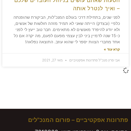
הטעות שאתם עושים בניהול העובדים שלכם
– ואיך לנטרל אותה
לפני שנים, בתחילת דרכי בעולם המנכ”לות, הביקורת שהופנתה
כלפיי (ובצדק) הייתה שאני לא תמיד מזהה חולשות של אנשים,
ולא יודע להיפרד מאנשים לא מתאימים. חבר טוב ייעץ לי לפני
כ-15 שנה לדמיין ביני לבין עצמי מפעם לפעם, מה יקרה אם כל
אחד מחברי הצוות יספר לי שהוא עוזב. התוצאה נפלאה!
קרא עוד »
אבי פרץ מנכ"ל פתרונות אפקטיביים
מאי 27, 2021
משאירים חותם!
פתרונות אפקטיביים – פורום המנכ"לים