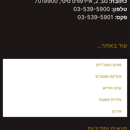
כתובת:
נגב 2, איירפורט סיטי, 7019900
טלפון:
03-539-5900
פקס:
03-539-5901
עוד באתר…
פורום המנכ"לים
אינדקס מאמרים
ערוץ הוידיאו
גלריית תמונות
ארכיון
תנאים ומדיניות