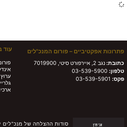
משא
עוד 
פתרונות אפקטיביים – פורום המנכ"לים
פורום
כתובת:
נגב 2, איירפורט סיטי, 7019900
אינד
טלפון:
03-539-5900
ערוץ 
פקס:
03-539-5901
גלריי
ארכיון
סודות ההצלחה של מנכ"לים י