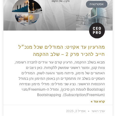
אסטרטגיה
מהרעיון עד אקזיט: המודלים שכל מנכ״ל
חייב להכיר פרק 2 – שלב ההקמה
מבוא בשלב ההקמה, הרעיון קורם עור וגידים לחברה רשומה,
צוות קטן, ומוצר ראשוני שמושק ללקוחות. כאן ניצבים
האתגרים של מימון, פיתוח מוצר והגעה לשוק. המודלים
העסקיים בשלב זה מתמקדים הן באופן המימון והן במודל
ההכנסות הראשוני. נציג שני מודלים: מודלי מימון וצמיחה
(Bootstrap לעומת הון סיכון), ומודל ה-Freemium/מנוי
(Subscription/Freemium). Bootstrapping
קרא עוד »
עורך ראשי
אפריל 3, 2025