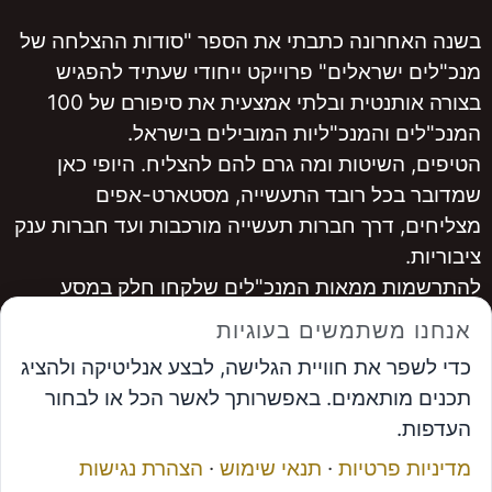
בשנה האחרונה כתבתי את הספר "סודות ההצלחה של
מנכ"לים ישראלים" פרוייקט ייחודי שעתיד להפגיש
בצורה אותנטית ובלתי אמצעית את סיפורם של 100
המנכ"לים והמנכ"ליות המובילים בישראל.
הטיפים, השיטות ומה גרם להם להצליח. היופי כאן
שמדובר בכל רובד התעשייה, מסטארט-אפים
מצליחים, דרך חברות תעשייה מורכבות ועד חברות ענק
ציבוריות.
להתרשמות ממאות המנכ"לים שלקחו חלק במסע
היכנסו ל
www.ceopro.co.il
אנחנו משתמשים בעוגיות
לרכישה
לחצו כאן
כדי לשפר את חוויית הגלישה, לבצע אנליטיקה ולהציג
...............
תכנים מותאמים. באפשרותך לאשר הכל או לבחור
אבי פרץ
, מייסד פורום המנכ"לים ומנכ"ל פתרונות
העדפות.
אפקטיביים
מדיניות פרטיות
·
תנאי שימוש
·
הצהרת נגישות
תיאום פגישה