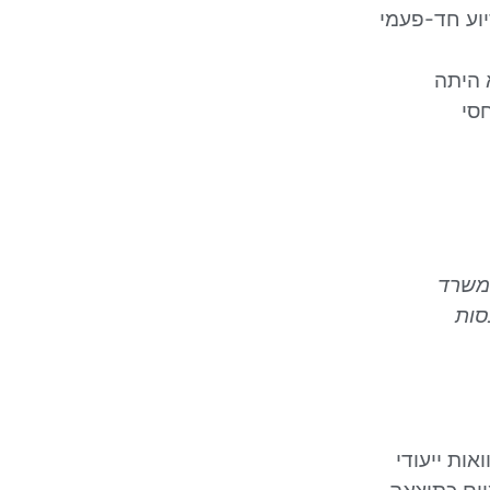
יוע חד-פעמי
 היתה
סי
 משרד
סות
ות ייעודי