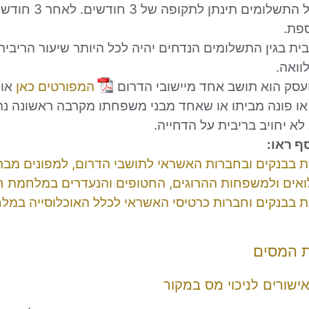
הדחייה של התשלומים תינתן לת
פת.
בית בגין התשלומים הנדחים יהיה לכל היותר שיעור הריבי
וואה.
סק הוא תושב אחד מיישובי הדרום
המפורטים כאן
או 
או פונה מביתו או שאחד מבני משפחתו מקרבה ראשונה נה
לא יחויב בריבית על הדחייה.
ף ראו:
ת בבנקים ובחברות האשראי לתושבי הדרום, למפונים מב
ואים ולמשפחות ההרוגים, החטופים והנעדרים במלחמת ח
ת בבנקים וחברות כרטיסי האשראי לכלל האוכלוסייה במל
 המסים
שורים לניכוי מס במקור