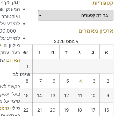
(נזק עקיף
קטגוריות
המענק ישו
ואוקטובר 2023 ומנהלים פנקסים כדין.
ארכיון מאמרים
– 300,000 ₪
אוגוסט 2026
מיליון ₪,
ל
א
ב
ג
ד
ה
ו
ש
בעלי עסקים
האדום
שבמ
1
שימו לב
8
7
6
5
4
3
2
בקשה לשינ
בעלי עסקי
15
14
13
12
11
10
9
פיצוי על נ
מילוי
טופס 0
22
21
20
19
18
17
16
באמצעות מ