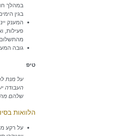
במהלך חוד
בגין הימי
המענק יינ
פעילות, ו
מהתשלום.
גובה המענק הוא 889 ₪ עב
טיפ
על מנת לה
העבודה יע
שלהם מהמדי
הלוואות בסיו
על רקע מל