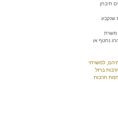
קופה של 3 חודשים. לאחר 3 חודשים תיבחן
ת שנקבע
משרת
רג נחטף או
תיהם, למשרתי
רבות ברזל
חמת חרבות