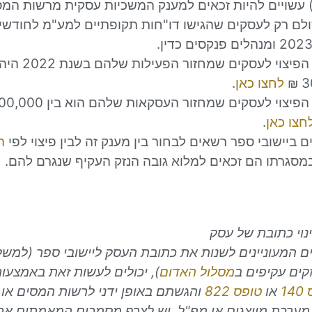
) עשויים להיות זכאים למענק המשכיות עסקית מרשות המס
לם רק לעסקים שהגישו דו"חות תקופתיים למע"מ לחודש
לחצו כאן
.
חצו כאן
.
 ביישובי ספר רשאים לבחור בין מענק זה לבין פיצוי לפי
ה
סגרתו הם זכאים למלוא גובה הנזק העקיף שנגרם להם.
וי כתובת של עסק
ם המעוניינים לשנות את כתובת העסק ליישובי ספר (למשל
זקים עקיפים ב
מסלול האדום
), יכולים לעשות זאת באמצעו
14
או
טופס 822
והגשתם באופן ידני לרשות המסים או
ערכת מייצגים או מפ"ל. יש לצרף מסמכים המאמתים את