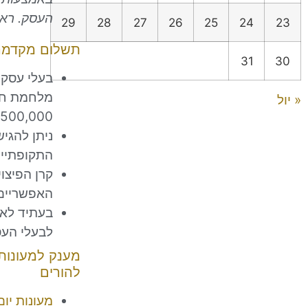
העסק. רא
29
28
27
26
25
24
23
תשלום מקדמה 
31
30
בעלי עסקי
מלחמת חרב
« יול
500,000 ₪, עוד לפני הגשת התביעה לפיצויים.
התקופתיים
קרן הפיצו
האפשריים, ו
בעתיד לאח
לבעלי העס
מענק למעונות
להורים
מעונות יום