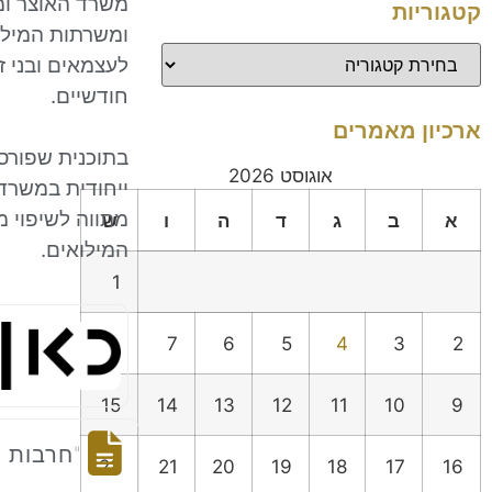
משרד האוצר ומ
קטגוריות
לעצמאים ובני ז
חודשיים.
ארכיון מאמרים
בתוכנית שפורסמ
אוגוסט 2026
ייחודית במשרד 
מתווה לשיפוי מ
א
ב
ג
ד
ה
ו
ש
המילואים.
1
8
7
6
5
4
3
2
15
14
13
12
11
10
9
"חרבות ב
22
21
20
19
18
17
16