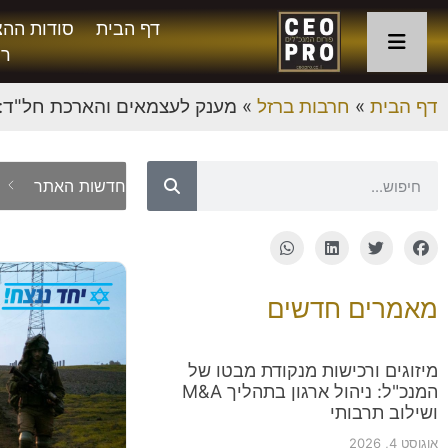
דף הבית
סודות ההצ
רו
דף הבית
»
חרבות ברזל
»
מענק לעצמאים והארכת חל"ד: תכ
/
08
חדשות האתר
מאמרים חדשים
מיזוגים ורכישות מנקודת מבטו של
המנכ"ל: ניהול ארגון בתהליך M&A
ושילוב תרבותי
אוגוסט 4, 2026