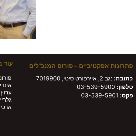
עוד 
פתרונות אפקטיביים – פורום המנכ"לים
פורום
כתובת:
נגב 2, איירפורט סיטי, 7019900
אינד
טלפון:
03-539-5900
ערוץ 
פקס:
03-539-5901
גלריי
ארכיון