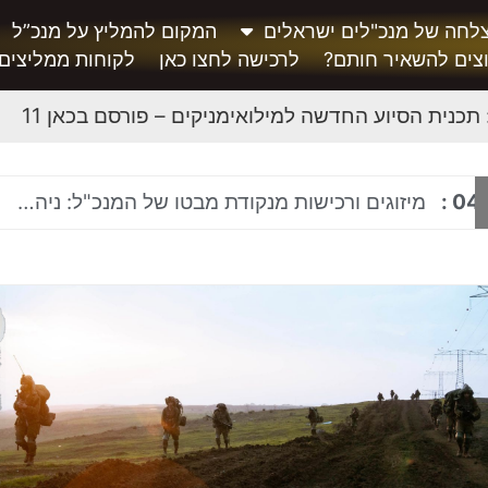
לחה של מנכ"לים ישראלים
המקום להמליץ על מנכ”ל
צים להשאיר חותם?
לרכישה לחצו כאן
לקוחות ממליצים
נית הסיוע החדשה למילואימניקים – פורסם בכאן 11
04
:
מיזוגים ורכישות מנקודת מבטו של המנכ"ל: ניהול ארגון בתהליך M&A ושילוב תרבותי