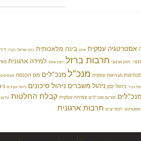
אסטרטגיה עסקית
בינה מלאכותית
דירק
בנק ישראל
ארגון
בקרה
חרבות ברזל
למידה ארגונית
גוני.
מוד
חזון ארגוני
ייעוץ עסקי
מנכ"ל
מנכ"לים
נהיגות
מס הכנסה
מנהיגות עסקית
מעסיקים
ניהול סיכונים
ניהול משברים
ני
ניהול זמן
הול בכיר
ניהול עובדים
קבלת החלטות
מנכ"לים
צמיחה עסקית
פורום מנכ"לים
קידום 
תרבות ארגונית
 אסטרטגי
תמריצים