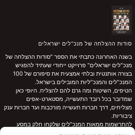
סודות ההצלחה של מנכ"לים ישראלים
בשנה האחרונה כתבתי את הספר "סודות ההצלחה של
מנכ"לים ישראלים" פרוייקט ייחודי שעתיד להפגיש
בצורה אותנטית ובלתי אמצעית את סיפורם של 100
המנכ"לים והמנכ"ליות המובילים בישראל.
הטיפים, השיטות ומה גרם להם להצליח. היופי כאן
שמדובר בכל רובד התעשייה, מסטארט-אפים
מצליחים, דרך חברות תעשייה מורכבות ועד חברות ענק
ציבוריות.
להתרשמות ממאות המנכ"לים שלקחו חלק במסע
היכנסו ל
www.ceopro.co.il