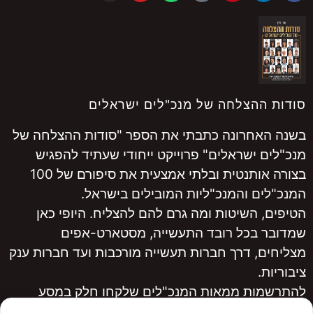
סודות ההצלחה של מנכ"לים ישראלים
בשנה האחרונה כתבתי את הספר "סודות ההצלחה של
מנכ"לים ישראלים" פרוייקט ייחודי שעתיד להפגיש
בצורה אותנטית ובלתי אמצעית את סיפורם של 100
המנכ"לים והמנכ"ליות המובילים בישראל.
הטיפים, השיטות ומה גרם להם להצליח. היופי כאן
שמדובר בכל רובד התעשייה, מסטארט-אפים
מצליחים, דרך חברות תעשייה מורכבות ועד חברות ענק
ציבוריות.
להתרשמות ממאות המנכ"לים שלקחו חלק במסע
היכנסו ל
www.ceopro.co.il