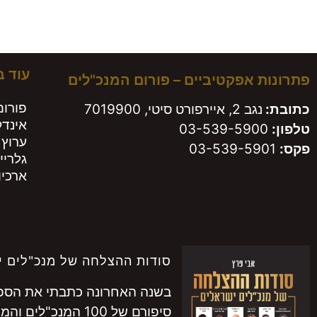
משא
עוד 
פתרונות אפקטיביים – פורום המנכ"לים
פורום
כתובת:
נגב 2, איירפורט סיטי, 7019900
אינד
טלפון:
03-539-5900
ערוץ 
פקס:
03-539-5901
גלריי
ארכיון
סודות ההצלחה של מנכ"לים י
בשנה האחרונה כתבתי את הספר 
סיפורם של 100 המנכ"לים והמנכ"ליות המובילים בישראל.