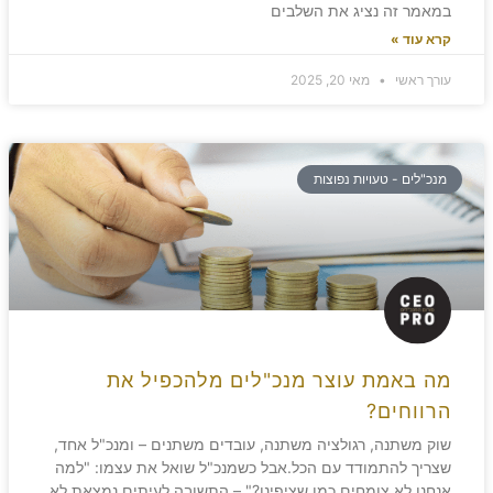
במאמר זה נציג את השלבים
קרא עוד »
עורך ראשי
מאי 20, 2025
מנכ"לים - טעויות נפוצות
מה באמת עוצר מנכ"לים מלהכפיל את
הרווחים?
שוק משתנה, רגולציה משתנה, עובדים משתנים – ומנכ"ל אחד,
שצריך להתמודד עם הכל.אבל כשמנכ"ל שואל את עצמו: "למה
אנחנו לא צומחים כמו שציפינו?" – התשובה לעיתים נמצאת לא