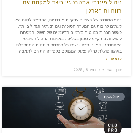
ניהול פיננסי אסטרטגי: כיצד למקסם את
רווחיות הארגון
בנוף המורכב של פעולות עסקיות מודרניות, החתירה לרווח היא
לעתים קרובות גם המטרה הסופית וגם האתגר הגדול ביותר.
כאשר חברות מנווטות בזרמים הדינמיים של השוק, המפתח
להצלחה בת קיימא טמון בשליטה באמנות הניהול הפיננסי
האסטרטגי. דמיינו תרחיש שבו כל החלטה פיננסית המתקבלת
בארגון פועלת כחלק פאזל הממוקם בקפידה התורם לתמונה
קרא עוד »
עורך ראשי
פברואר 18, 2025
ניהול עסקים