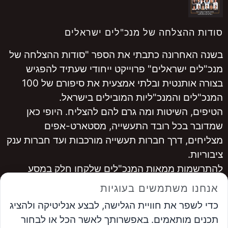
סודות ההצלחה של מנכ"לים ישראלים
בשנה האחרונה כתבתי את הספר "סודות ההצלחה של
מנכ"לים ישראלים" פרוייקט ייחודי שעתיד להפגיש
בצורה אותנטית ובלתי אמצעית את סיפורם של 100
המנכ"לים והמנכ"ליות המובילים בישראל.
הטיפים, השיטות ומה גרם להם להצליח. היופי כאן
שמדובר בכל רובד התעשייה, מסטארט-אפים
מצליחים, דרך חברות תעשייה מורכבות ועד חברות ענק
ציבוריות.
להתרשמות ממאות המנכ"לים שלקחו חלק במסע
היכנסו ל
www.ceopro.co.il
אנחנו משתמשים בעוגיות
לרכישה
לחצו כאן
כדי לשפר את חוויית הגלישה, לבצע אנליטיקה ולהציג
...............
תכנים מותאמים. באפשרותך לאשר הכל או לבחור
אבי פרץ
, מייסד פורום המנכ"לים ומנכ"ל פתרונות