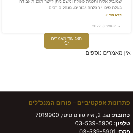
שמוביל אליה ותכנית פעולה ומשם ניתן לייצר תוכנית עבודה
בעלת סיכויי הצלחה גבוהים. מנהלים רבים
קרא עוד »
אוגוסט 8, 2022
הצג עוד מאמרים
אין מאמרים נוספים
משאירים חותם!
פתרונות אפקטיביים – פורום המנכ"לים
כתובת:
נגב 2, איירפורט סיטי, 7019900
טלפון:
03-539-5900
פקס:
03-539-5901