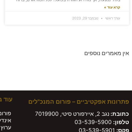
קרא עוד »
עורך ראשי
נובמבר 29, 2023
אין מאמרים נוספים
משא
עוד 
פתרונות אפקטיביים – פורום המנכ"לים
פורום
כתובת:
נגב 2, איירפורט סיטי, 7019900
אינד
טלפון:
03-539-5900
ערוץ 
פקס:
03-539-5901