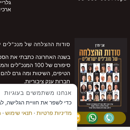
גלריי
ארכיון
סודות ההצלחה של מנכ"לים י
בשנה האחרונה כתבתי את הספר 
סיפורם של 100 המנכ"לים והמנכ"ליות המובילים בישראל.
הטיפים, השיטות ומה גרם להם 
חברות ענק ציבוריות.
להתרשמות ממאות המנכ"לים ש
אנחנו משתמשים בעוגיות
לרכישה
לחצו כאן
כדי לשפר את חוויית הגלישה, ל
...............
מדיניות פרטיות
·
תנאי שימוש
·
ה
אבי פרץ
, מייסד פורום המנכ"לי
תיאום פגישה