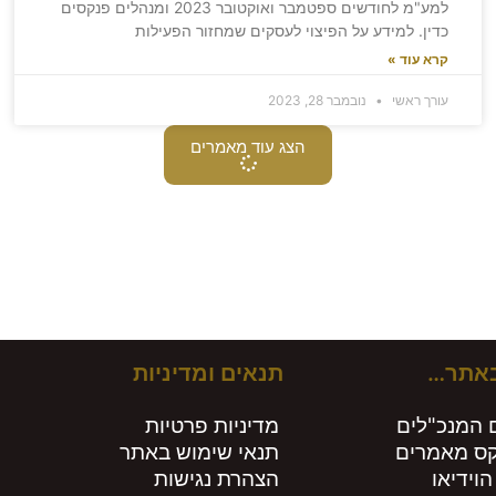
למע"מ לחודשים ספטמבר ואוקטובר 2023 ומנהלים פנקסים
כדין. למידע על הפיצוי לעסקים שמחזור הפעילות
קרא עוד »
עורך ראשי
נובמבר 28, 2023
הצג עוד מאמרים
ירים חות
באתר…
תנאים ומדיניות
 המנכ"לים
מדיניות פרטיות
קס מאמרים
תנאי שימוש באתר
הוידיאו
הצהרת נגישות