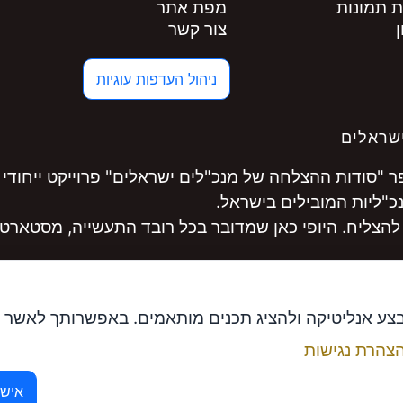
ת תמונות
מפת אתר
צור קשר
ניהול העדפות עוגיות
שראלים
"סודות ההצלחה של מנכ"לים ישראלים" פרוייקט ייחודי 
להצליח. היופי כאן שמדובר בכל רובד התעשייה, מסטארט-
לקחו חלק במסע היכנסו ל
www.ceopro.co.il
בצע אנליטיקה ולהציג תכנים מותאמים. באפשרותך לאשר 
צהרת נגישות
ם ומנכ"ל פתרונות אפקטיביים
אישו