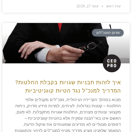
עורך ראשי
ינואר 27, 2026
פורום המנכ"לים
איך לזהות תבניות שגויות בקבלת החלטות?
המדריך למנכ"ל נגד הטיות קוגניטיביות
מבוא במהלך הקריירה הניהולית, מנכ"לים מקבלים אלפי
החלטות – קטנות כגדולות. לעיתים, למרות מידע מדויק, ניתוח
מקצועי וצוותים מצוינים, החלטות שגויות מתקבלות. לא פעם,
האשם אינו באי־הבנה עסקית אלא בהטיות קוגניטיביות –
דפוסים מנטליים לא מודעים שמעוותים את שיקול הדעת.
המאמר שלפנינו מציע מדריך מקיף למנכ"לים לזיהוי והתגוננות