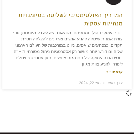
המדריך האולטימטיבי לשליטה במיומנויות
מנהיגות עסקית
בנוף העסקי ההולך ומתפתח, מנהיגות היא לא רק מיומנות; זוהי
צורת אמנות שיכולה להניע אנשים וארגונים להצלחה חסרת
תקדים. כמנהיגים שואפים, ניווט במורכבות של העולם הארגוני
של היום דורש יותר מאשר רק אסטרטגיות ניהול מסורתיות – זה
דורש הבנה עמוקה של התנהגות אנושית, חזון אסטרטגי ויכולת
לעורר ולהניע צוות מגוון
קרא עוד »
עורך ראשי
מאי 22, 2024
משאירים חותם!