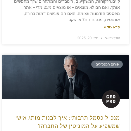
קיים.הלקוחות, המשקיעים, העובדים והמתחרים שלך מחפשים
אותך. ואם הם לא מוצאים – או מוצאים מעט מדי – אתה
מפספס הזדמנות עצומה. האם הם פוגשים דמות ברורה,
אותנטית, מנהיגותית? או שקט
קרא עוד »
עורך ראשי
מאי 20, 2025
פורום המנכ"לים
מנכ"ל כסמל תרבותי: איך לבנות מותג אישי
שמשפיע על המוניטין של החברה?