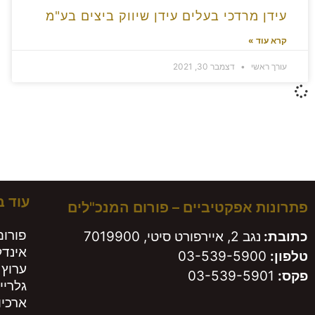
עידן מרדכי בעלים עידן שיווק ביצים בע"מ
קרא עוד »
עורך ראשי
דצמבר 30, 2021
משא
עוד 
פתרונות אפקטיביים – פורום המנכ"לים
פורום
כתובת:
נגב 2, איירפורט סיטי, 7019900
אינד
טלפון:
03-539-5900
ערוץ 
פקס:
03-539-5901
גלריי
ארכיון