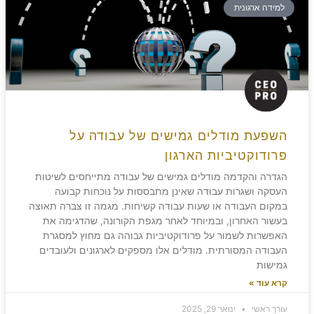
למידה ארגונית
השפעת מודלים גמישים של עבודה על
פרודוקטיביות הארגון
הגדרה והקדמה מודלים גמישים של עבודה מתייחסים לשיטות
העסקה ושגרות עבודה שאינן מתבססות על נוכחות קבועה
במקום העבודה או שעות עבודה קשיחות. מגמה זו צברה תאוצה
בעשור האחרון, ובמיוחד לאחר מגפת הקורונה, שהדגימה את
האפשרות לשמור על פרודוקטיביות גבוהה גם מחוץ למסגרת
העבודה המסורתית. מודלים אלו מספקים לארגונים ולעובדים
גמישות
קרא עוד »
עורך ראשי
ינואר 29, 2025