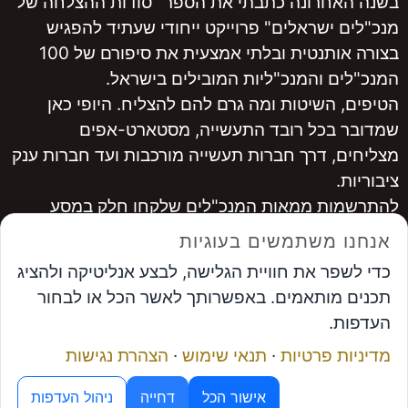
בשנה האחרונה כתבתי את הספר "סודות ההצלחה של
מנכ"לים ישראלים" פרוייקט ייחודי שעתיד להפגיש
בצורה אותנטית ובלתי אמצעית את סיפורם של 100
המנכ"לים והמנכ"ליות המובילים בישראל.
הטיפים, השיטות ומה גרם להם להצליח. היופי כאן
שמדובר בכל רובד התעשייה, מסטארט-אפים
מצליחים, דרך חברות תעשייה מורכבות ועד חברות ענק
ציבוריות.
להתרשמות ממאות המנכ"לים שלקחו חלק במסע
היכנסו ל
www.ceopro.co.il
אנחנו משתמשים בעוגיות
לרכישה
לחצו כאן
כדי לשפר את חוויית הגלישה, לבצע אנליטיקה ולהציג
...............
תכנים מותאמים. באפשרותך לאשר הכל או לבחור
אבי פרץ
, מייסד פורום המנכ"לים ומנכ"ל פתרונות
העדפות.
אפקטיביים
מדיניות פרטיות
·
תנאי שימוש
·
הצהרת נגישות
תיאום פגישה
מנוע ה-AI של פורום המנכ"לים
© פתרונות אפקטיביים
אישור הכל
דחייה
ניהול העדפות