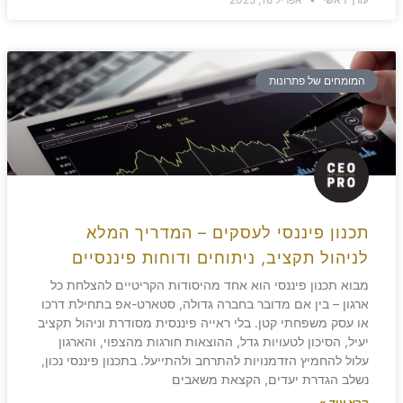
המומחים של פתרונות
תכנון פיננסי לעסקים – המדריך המלא
לניהול תקציב, ניתוחים ודוחות פיננסיים
מבוא תכנון פיננסי הוא אחד מהיסודות הקריטיים להצלחת כל
ארגון – בין אם מדובר בחברה גדולה, סטארט-אפ בתחילת דרכו
או עסק משפחתי קטן. בלי ראייה פיננסית מסודרת וניהול תקציב
יעיל, הסיכון לטעויות גדל, ההוצאות חורגות מהצפוי, והארגון
עלול להחמיץ הזדמנויות להתרחב ולהתייעל. בתכנון פיננסי נכון,
נשלב הגדרת יעדים, הקצאת משאבים
קרא עוד »