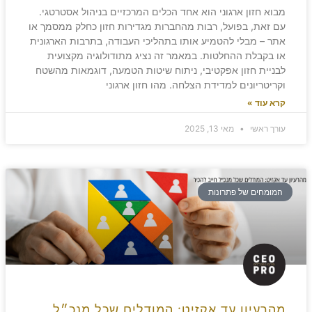
מבוא חזון ארגוני הוא אחד הכלים המרכזיים בניהול אסטרטגי.
עם זאת, בפועל, רבות מהחברות מגדירות חזון כחלק ממסמך או
אתר – מבלי להטמיע אותו בתהליכי העבודה, בתרבות הארגונית
או בקבלת ההחלטות. במאמר זה נציג מתודולוגיה מקצועית
לבניית חזון אפקטיבי, ניתוח שיטות הטמעה, דוגמאות מהשטח
וקריטריונים למדידת הצלחה. מהו חזון ארגוני
קרא עוד »
עורך ראשי
מאי 13, 2025
המומחים של פתרונות
מהרעיון עד אקזיט: המודלים שכל מנכ״ל