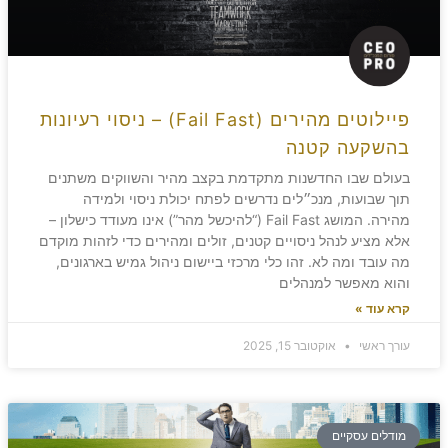
פיילוטים מהירים (Fail Fast) – ניסוי רעיונות
בהשקעה קטנה
בעולם שבו החדשנות מתקדמת בקצב מהיר והשווקים משתנים
תוך שבועות, מנכ״לים נדרשים לפתח יכולת ניסוי ולמידה
מהירה. המושג Fail Fast (“להיכשל מהר”) אינו מעודד כישלון –
אלא מציע לנהל ניסויים קטנים, זולים ומהירים כדי לזהות מוקדם
מה עובד ומה לא. זהו כלי מרכזי ביישום ניהול גמיש בארגונים,
והוא מאפשר למנהלים
קרא עוד »
עורך ראשי
אוקטובר 15, 2025
מודלים עסקיים