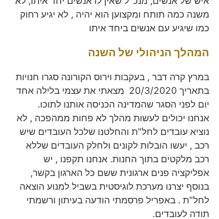
איש של אנשים, מנכ"ל שאין לו אנשים יחד איתו, לא
משנה כמה תותח ומקצוען הוא יהיה , לא יגיע רחוק
כמו שיגיע עם אנשים ביחד איתו
המהלך הניהולי של השנה
במרץ קרה דבר , בעקבות וירוס הקורונה סגרו חנויות
בתאריך 20/3/2020 מצאתי את עצמי בלילה אחד
יום לפני הסגר שהמדינה הכניסה אותנו לתוכו.
אנחנו יכולים לעשות מהלך לא פחות ממהפכה , לא
נוציא עובדים לחל"ת והחלטנו שלכל העובדים שיש
רכב , יעשו הובלות לקונים ולחלק העובדים שללא
רכב מלקטים בתוך החנות. אנחנו תקפנו , יש
אפליקציה פנים ארגונית ששם כל הארגון בקשר,
בנוסף יצרנו מערכת לוגיסטית בשביל למנוע הוצאה
לחל"ת . באפריל פרסמתי הודעה בעיתון ורשמתי
תודה לעובדים.