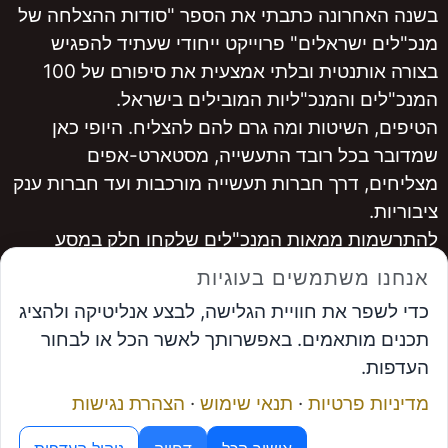
בשנה האחרונה כתבתי את הספר "סודות ההצלחה של
מנכ"לים ישראלים" פרוייקט ייחודי שעתיד להפגיש
בצורה אותנטית ובלתי אמצעית את סיפורם של 100
המנכ"לים והמנכ"ליות המובילים בישראל.
הטיפים, השיטות ומה גרם להם להצליח. היופי כאן
שמדובר בכל רובד התעשייה, מסטארט-אפים
מצליחים, דרך חברות תעשייה מורכבות ועד חברות ענק
ציבוריות.
להתרשמות ממאות המנכ"לים שלקחו חלק במסע
היכנסו ל
www.ceopro.co.il
אנחנו משתמשים בעוגיות
לרכישה
לחצו כאן
כדי לשפר את חוויית הגלישה, לבצע אנליטיקה ולהציג
...............
תכנים מותאמים. באפשרותך לאשר הכל או לבחור
אבי פרץ
, מייסד פורום המנכ"לים ומנכ"ל פתרונות
העדפות.
אפקטיביים
מדיניות פרטיות
·
תנאי שימוש
·
הצהרת נגישות
תיאום פגישה
מנוע ה-AI של פורום המנכ"לים
© פתרונות אפקטיביים