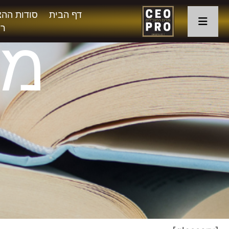
דף הבית
סודות ההצ
רו
מי