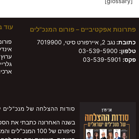
[glossary]
עוד 
פתרונות אפקטיביים – פורום המנכ"לים
פורום
כתובת:
נגב 2, איירפורט סיטי, 7019900
אינד
טלפון:
03-539-5900
ערוץ 
פקס:
03-539-5901
גלריי
ארכיון
סודות ההצלחה של מנכ"לים י
בשנה האחרונה כתבתי את הספר 
סיפורם של 100 המנכ"לים והמנכ"ליות המובילים בישראל.