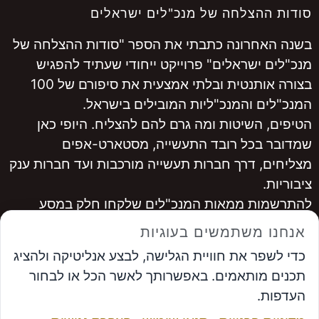
סודות ההצלחה של מנכ"לים ישראלים
בשנה האחרונה כתבתי את הספר "סודות ההצלחה של
מנכ"לים ישראלים" פרוייקט ייחודי שעתיד להפגיש
בצורה אותנטית ובלתי אמצעית את סיפורם של 100
המנכ"לים והמנכ"ליות המובילים בישראל.
הטיפים, השיטות ומה גרם להם להצליח. היופי כאן
שמדובר בכל רובד התעשייה, מסטארט-אפים
מצליחים, דרך חברות תעשייה מורכבות ועד חברות ענק
ציבוריות.
להתרשמות ממאות המנכ"לים שלקחו חלק במסע
היכנסו ל
www.ceopro.co.il
אנחנו משתמשים בעוגיות
לרכישה
לחצו כאן
כדי לשפר את חוויית הגלישה, לבצע אנליטיקה ולהציג
...............
תכנים מותאמים. באפשרותך לאשר הכל או לבחור
אבי פרץ
, מייסד פורום המנכ"לים ומנכ"ל פתרונות
העדפות.
אפקטיביים