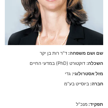
שם ושם משפחה:
ד"ר רות בן יקר
השכלה:
דוקטורט (PhD) במדעי החיים
מזל אסטרולוגי:
גדי
חברה:
ביוסייט בע"מ
אתר אינטרנט:
www.biosight-pharma.com
תפקיד:
מנכ"ל