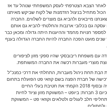
בי נפטר כשהייתי בגיל 16, לאחר הצבא הצטרפתי לעסק המשפחתי שנוהל עד אז
ב הכול מתחיל בניצול הזדמנות של לקוח שביקש מאיתנו
אנחנו מייבאים ולהביא גם מוצרים לשלווים. החברה
עסקה גם בכלובי ארנבות והחלטתי להביא גם אותם
י למספר חנויות מחמד וההיענות היתה גדולה ומכאן כבר
 שנים מועט הפכה החברה להיות החברה הגדולה בענף
 התאחדה עם משפחת ריבובסקי שהיו ספקי מזון לציפורים
 הבת תחת ניהול מעברות, התחלתי את דרכי כמנכ"ל
נת 2013 ביצענו רכישה של חברת הפצה בשם קוזאי פט הפועלת בתחום
המזון לחיות המחמד בתורכיה ובסוף 2018 הקמתי את חטיבת בעלי החיים
במעברות, הכוללת למעשה כיום 3 חברות: ביופט – המשווקת מזון וציוד לחיות
חליפי חלב לעגלים ולטלאים וקוזאי פט – המשווקת
 ולחתולים.