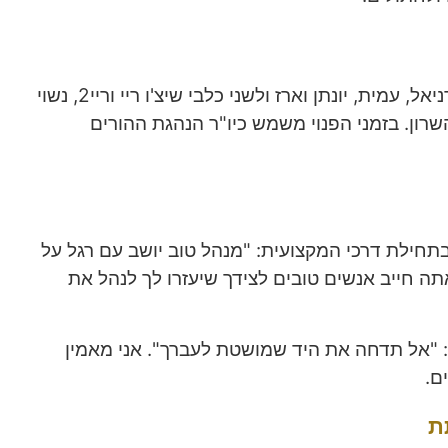
אבא ל-4 ילדים מקסימים: דניאל, עמית, יונתן וארז ולשני כלבי שיצ'ו ריי וריי2, נשוי
שרון. בזמני הפנוי משמש כיו"ר הנהגת ההורים
תחילת דרכי המקצועית: "מנהל טוב יושב עם רגל על
ה חייב אנשים טובים לצידך שיעזרו לך לנהל את
 "אל תדחה את היד שמושטת לעברך". אני מאמין
ם.
ת