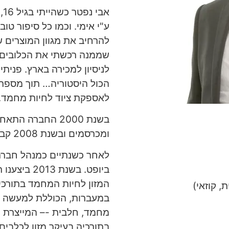
א
ע"י אימי. וכמו כל סיפור טו
להרחיב את מגוון המוצרים ש
שממנה רכשתי את הכלובים 
לניסיון למכירה בארץ. פנית
הכול היסטוריה… תוך מספר
לאספקת ציוד לחיות מחמד.
בשנת 2000 החברה
ומכרסמים ובשנת 2008 קבוצת מוצרי מעברות רכשה את החברה המשותפת.
לאחר כשנתיים כמנהל חברת
ביופט. בש
, קוזאי)
www.Biopet.co.il
www
מחמד, חלבית -– המייצרת ת
בתורכיה בעיקר מזון לכלבים