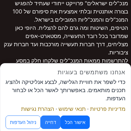
מנכ"לים ישראלים" פרוייקט ייחודי שעתיד להפגיש
בצורה אותנטית ובלתי אמצעית את סיפורם של 100
המנכ"לים והמנכ"ליות המובילים בישראל.
הטיפים, השיטות ומה גרם להם להצליח. היופי כאן
שמדובר בכל רובד התעשייה, מסטארט-אפים
מצליחים, דרך חברות תעשייה מורכבות ועד חברות ענק
ציבוריות.
להתרשמות ממאות המנכ"לים שלקחו חלק במסע
היכנסו ל
www.ceopro.co.il
אנחנו משתמשים בעוגיות
לרכישה
לחצו כאן
כדי לשפר את חוויית הגלישה, לבצע אנליטיקה ולהציג
...............
תכנים מותאמים. באפשרותך לאשר הכל או לבחור
אבי פרץ
, מייסד פורום המנכ"לים ומנכ"ל פתרונות
העדפות.
אפקטיביים
מדיניות פרטיות
·
תנאי שימוש
·
הצהרת נגישות
תיאום פגישה
מנוע ה-AI של פורום המנכ"לים
© פתרונות אפקטיביים
אישור הכל
דחייה
ניהול העדפות