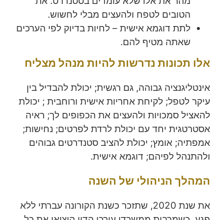
מהר את אלו שלא עומדים בסטנדרט. את
הטובים לטפח ולהעצים מבלי לחשוש.
לתת דוגמא אישית – לחיות בדיוק לפי הערכים
שאתה מטיף להם.
אלו תכונות נדרשות להיות מנהל מצליח
אינטליגנציה גבוהה, גם רגשית; יכולת להבדיל בין
עיקר לטפל; לקיחת אחריות אישית ורוחבית ; יכולת
להאציל סמכויות ולהעצים את הכפופים לך; ראיה
אסטרטגית יחד עם יכולת לרדת לפרטים; נחישות;
אמפתיה; אומץ; יכולת להציב סטנדרטים גבוהים
ולהתנהל לפיהם; דוגמא אישית.
המהלך הניהולי של השנה
את שנת 2020, שתזכר כשנת הקורונה עברתי ללא
פגע. כשמרבית ממשרדי עורכי הדין הוציאו את כל