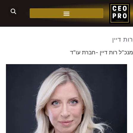
רות דיין
מנכ"ל רות דיין -חברת עו"ד