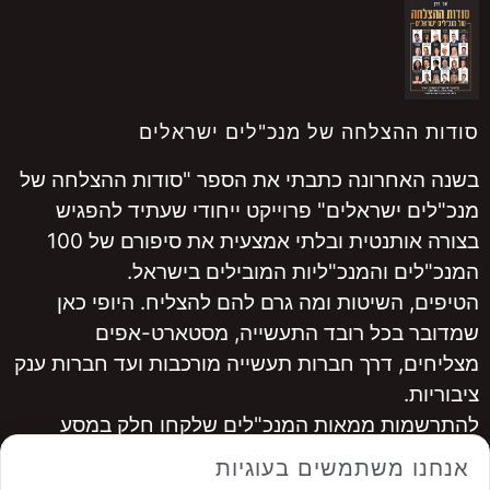
סודות ההצלחה של מנכ"לים ישראלים
בשנה האחרונה כתבתי את הספר "סודות ההצלחה של
מנכ"לים ישראלים" פרוייקט ייחודי שעתיד להפגיש
בצורה אותנטית ובלתי אמצעית את סיפורם של 100
המנכ"לים והמנכ"ליות המובילים בישראל.
הטיפים, השיטות ומה גרם להם להצליח. היופי כאן
שמדובר בכל רובד התעשייה, מסטארט-אפים
מצליחים, דרך חברות תעשייה מורכבות ועד חברות ענק
ציבוריות.
להתרשמות ממאות המנכ"לים שלקחו חלק במסע
היכנסו ל
www.ceopro.co.il
אנחנו משתמשים בעוגיות
לרכישה
לחצו כאן