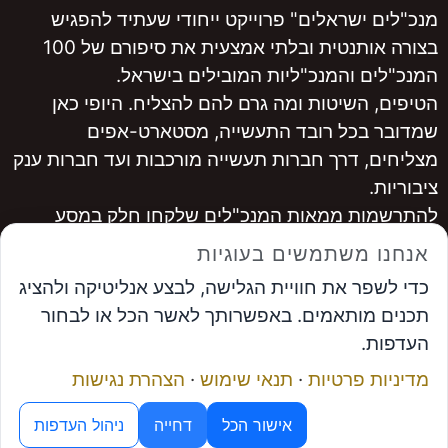
מנכ"לים ישראלים" פרוייקט ייחודי שעתיד להפגיש
בצורה אותנטית ובלתי אמצעית את סיפורם של 100
המנכ"לים והמנכ"ליות המובילים בישראל.
הטיפים, השיטות ומה גרם להם להצליח. היופי כאן
שמדובר בכל רובד התעשייה, מסטארט-אפים
מצליחים, דרך חברות תעשייה מורכבות ועד חברות ענק
ציבוריות.
להתרשמות ממאות המנכ"לים שלקחו חלק במסע
היכנסו ל
www.ceopro.co.il
אנחנו משתמשים בעוגיות
לרכישה
לחצו כאן
כדי לשפר את חוויית הגלישה, לבצע אנליטיקה ולהציג
...............
תכנים מותאמים. באפשרותך לאשר הכל או לבחור
אבי פרץ
, מייסד פורום המנכ"לים ומנכ"ל פתרונות
העדפות.
אפקטיביים
מדיניות פרטיות
·
תנאי שימוש
·
הצהרת נגישות
תיאום פגישה
מנוע ה-AI של פורום המנכ"לים
© פתרונות אפקטיביים
אישור הכל
דחייה
ניהול העדפות