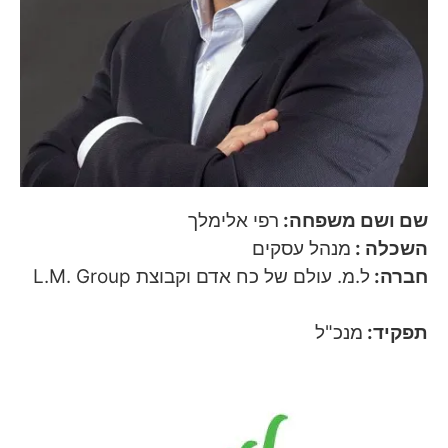
שם ושם משפחה:
רפי אלימלך
השכלה :
מנהל עסקים
חברה:
ל.מ. עולם של כח אדם וקבוצת L.M. Group
אתר:
www.l-m.co.il
תפקיד:
מנכ"ל