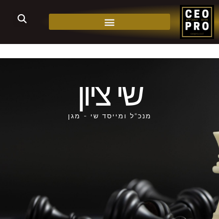
שי ציון
מנכ"ל ומייסד שי - מגן