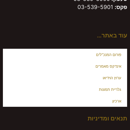
פקס:
03-539-5901
עוד באתר…
פורום המנכ"לים
אינדקס מאמרים
ערוץ הוידיאו
גלריית תמונות
ארכיון
תנאים ומדיניות