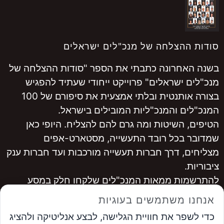
סודות ההצלחה של מנכ"לים ישראלים
בשנה האחרונה כתבתי את הספר "סודות ההצלחה של
מנכ"לים ישראלים" פרוייקט ייחודי שעתיד להפגיש
בצורה אותנטית ובלתי אמצעית את סיפורם של 100
המנכ"לים והמנכ"ליות המובילים בישראל.
הטיפים, השיטות ומה גרם להם להצליח. היופי כאן
שמדובר בכל רובד התעשייה, מסטארט-אפים
מצליחים, דרך חברות תעשייה מורכבות ועד חברות ענק
ציבוריות.
להתרשמות ממאות המנכ"לים שלקחו חלק במסע
היכנסו ל
www.ceopro.co.il
אנחנו משתמשים בעוגיות
לרכישה
לחצו כאן
כדי לשפר את חוויית הגלישה, לבצע אנליטיקה ולהציג
...............