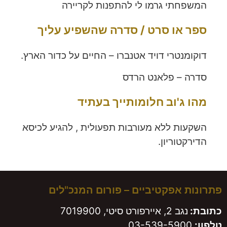
המשפחתי גרמו לי להתפנות לקריירה
ספר או סרט / סדרה שהשפיע עליך
דוקומנטרי דויד אטנברו – החיים על כדור הארץ.
סדרה – פלאנט הרדס
מהו ג'וב חלומותייך בעתיד
השקעות ללא מעורבות תפעולית , להגיע לכיסא
הדירקטוריון.
פתרונות אפקטיביים – פורום המנכ"לים
כתובת:
נגב 2, איירפורט סיטי, 7019900
טלפון:
03-539-5900