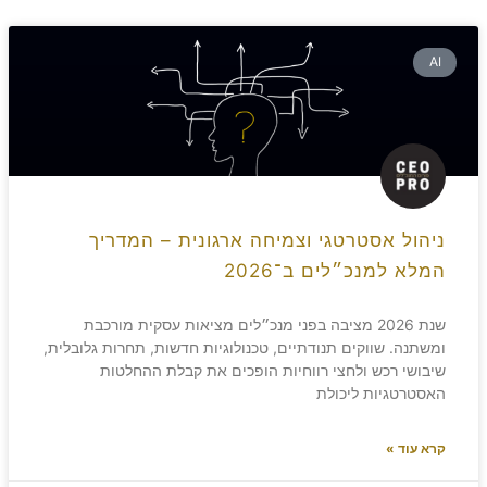
AI
ניהול אסטרטגי וצמיחה ארגונית – המדריך
המלא למנכ״לים ב־2026
שנת 2026 מציבה בפני מנכ״לים מציאות עסקית מורכבת
ומשתנה. שווקים תנודתיים, טכנולוגיות חדשות, תחרות גלובלית,
שיבושי רכש ולחצי רווחיות הופכים את קבלת ההחלטות
האסטרטגיות ליכולת
קרא עוד »