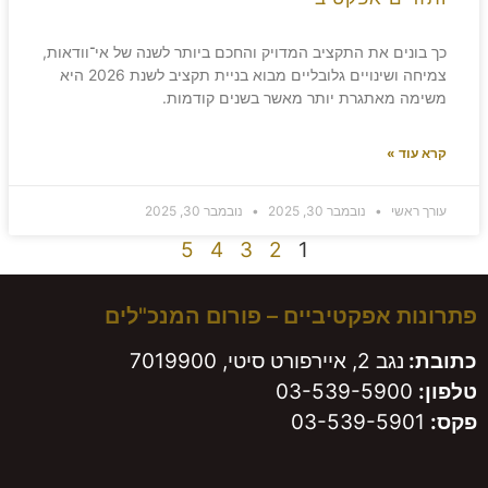
כך בונים את התקציב המדויק והחכם ביותר לשנה של אי־וודאות,
צמיחה ושינויים גלובליים מבוא בניית תקציב לשנת 2026 היא
משימה מאתגרת יותר מאשר בשנים קודמות.
קרא עוד »
עורך ראשי
נובמבר 30, 2025
נובמבר 30, 2025
5
4
3
2
1
פתרונות אפקטיביים – פורום המנכ"לים
כתובת:
נגב 2, איירפורט סיטי, 7019900
טלפון:
03-539-5900
פקס:
03-539-5901