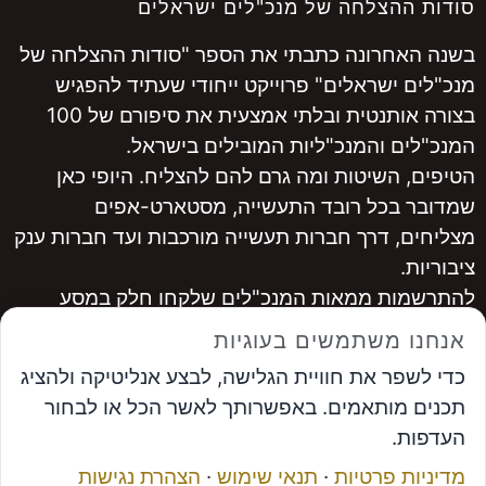
סודות ההצלחה של מנכ"לים ישראלים
בשנה האחרונה כתבתי את הספר "סודות ההצלחה של
מנכ"לים ישראלים" פרוייקט ייחודי שעתיד להפגיש
בצורה אותנטית ובלתי אמצעית את סיפורם של 100
המנכ"לים והמנכ"ליות המובילים בישראל.
הטיפים, השיטות ומה גרם להם להצליח. היופי כאן
שמדובר בכל רובד התעשייה, מסטארט-אפים
מצליחים, דרך חברות תעשייה מורכבות ועד חברות ענק
ציבוריות.
להתרשמות ממאות המנכ"לים שלקחו חלק במסע
היכנסו ל
www.ceopro.co.il
אנחנו משתמשים בעוגיות
לרכישה
לחצו כאן
כדי לשפר את חוויית הגלישה, לבצע אנליטיקה ולהציג
...............
תכנים מותאמים. באפשרותך לאשר הכל או לבחור
אבי פרץ
, מייסד פורום המנכ"לים ומנכ"ל פתרונות
העדפות.
אפקטיביים
מדיניות פרטיות
·
תנאי שימוש
·
הצהרת נגישות