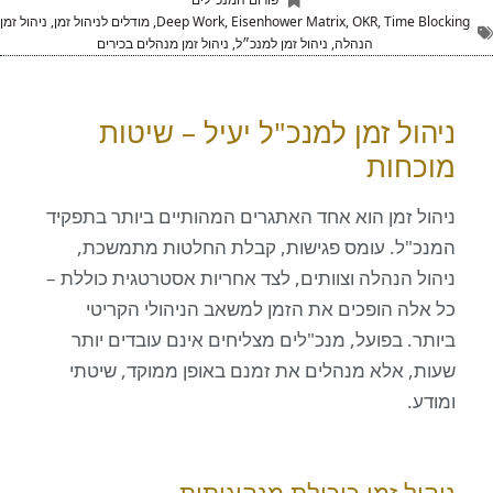
Time
,
OKR
,
Eisenhower Matrix
,
Deep Work
,
מודלים לניהול זמן
,
ניהול זמן
הנהלה
,
ניהול זמן למנכ״ל
,
ניהול זמן מנהלים בכירים
ל זמן למנכ"ל יעיל – שיטות
חות
 זמן הוא אחד האתגרים המהותיים ביותר בתפקיד
ל. עומס פגישות, קבלת החלטות מתמשכת,
 הנהלה וצוותים, לצד אחריות אסטרטגית כוללת –
ה הופכים את הזמן למשאב הניהולי הקריטי
. בפועל, מנכ"לים מצליחים אינם עובדים יותר
 אלא מנהלים את זמנם באופן ממוקד, שיטתי
ל זמן כיכולת מנהיגותית