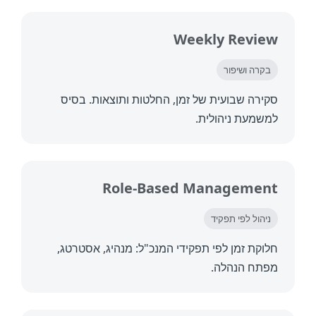
Weekly Revi
רה ושיפור
רה שבועית של זמן, החלטות ותוצאות. בסיס
מעת ניהולית.
Role-Based Manageme
הול לפי תפקיד
קת זמן לפי תפקידי המנכ"ל: מנהיג, אסטרטג,
תח הנהלה.