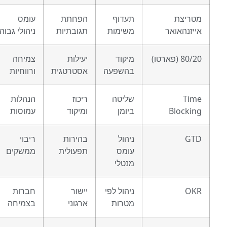
יצת
תעדוף
הפחתת
עומס
זנהאואר
משימות
תגובתיות
ניהולי גבוה
פארטו)
מיקוד
יעילות
צמיחה
בהשפעה
אסטרטגית
ורווחיות
T
שליטה
ריכוז
הנהלות
Block
ביומן
ומיקוד
עמוסות
G
ניהול
בהירות
ריבוי
עומס
תפעולית
ממשקים
מנטלי
O
ניהול לפי
יישור
חברות
מטרות
ארגוני
בצמיחה