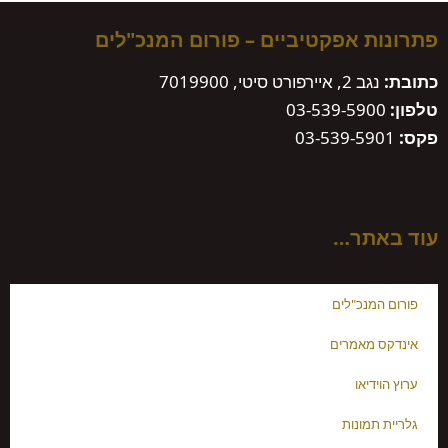
 אפקטיביים – פורום המנכ"לים
2, איירפורט סיטי, 7019900
03-539-590
תר…
מנכ"לים
מאמרים
דיאו
מונות