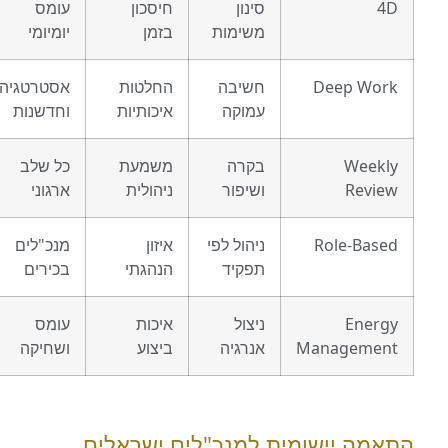
סינון
חיסכון
עומס
משימות
בזמן
יומיומי
Deep W
חשיבה
החלטות
אסטרטגיה
עמוקה
איכותיות
וחדשנות
Wee
בקרה
משמעת
כל שלב
Rev
ושיפור
ניהולית
ארגוני
Role-Ba
ניהול לפי
איזון
מנכ"לים
תפקיד
הנהגתי
בכירים
Ene
ניצול
איכות
עומס
Managem
אנרגיה
ביצוע
ושחיקה
ה יישומית למנכ"לים ישראלים