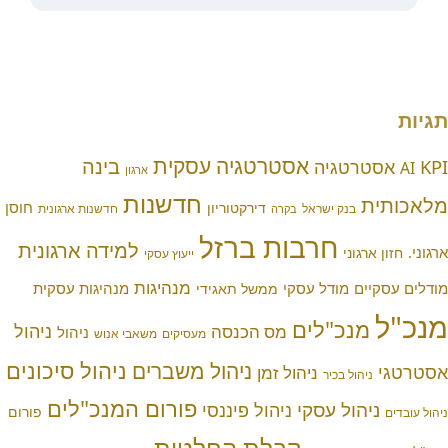
אסטרטגיה עסקית
בינה
טרטגיה
ארגון
חדשנות
ת
חוסן
דירקטוריון
בנק ישראל
חדשנות ארגונית
בקרה
חרבות ברזל
למידה ארגונית
ארגוני
ייעוץ עסקי
מנהיגות
יים
מודל עסקי
מנהיגות עסקית
ממשל תאגידי
מנכ"לים
ניהול
מס הכנסה
ניהול
מעסיקים
משאבי אנוש
ניהול סיכונים
ניהול משברים
ניהול זמן
ניהול בכיר
פורום המנכ"לים
יהול עסקי
ניהול פיננסי
פורום
קבלת החלטות