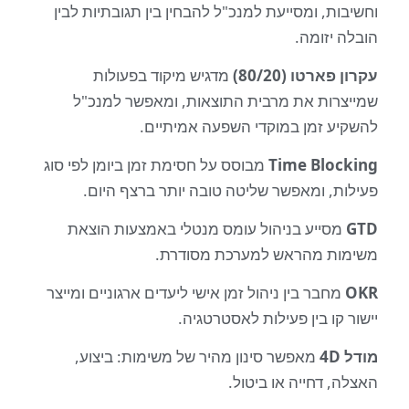
ת, ומסייעת למנכ"ל להבחין בין תגובתיות לבין
 יזומה.
ארטו (80/20)
מדגיש מיקוד בפעולות
רות את מרבית התוצאות, ומאפשר למנכ"ל
ע זמן במוקדי השפעה אמיתיים.
Time Blo
מבוסס על חסימת זמן ביומן לפי סוג
ת, ומאפשר שליטה טובה יותר ברצף היום.
סייע בניהול עומס מנטלי באמצעות הוצאת
ת מהראש למערכת מסודרת.
חבר בין ניהול זמן אישי ליעדים ארגוניים ומייצר
קו בין פעילות לאסטרטגיה.
מאפשר סינון מהיר של משימות: ביצוע,
, דחייה או ביטול.