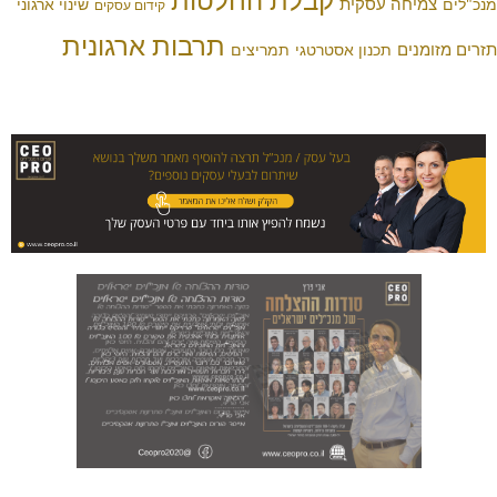
חה עסקית
שינוי ארגוני
קידום עסקים
תרבות ארגונית
ים
תכנון אסטרטגי
תמריצים