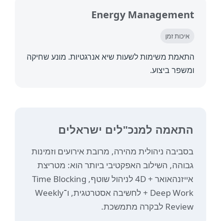
Energy Manageme
כות זמן
מת משימות לשעות שיא אנרגטיות. מונע שחיקה
פר ביצוע.
אמה למנכ"לים ישראלים
ביבה ניהולית מהירה, מרובת אירועים וזמינות
והה, השילוב האפקטיבי ביותר הוא: מטריצת
אייזנהאואר + 4D לניהול שוטף, Time Blocking
+ Deep Work לחשיבה אסטרטגית, ו־Weekly
 לבקרה מתמשכת.