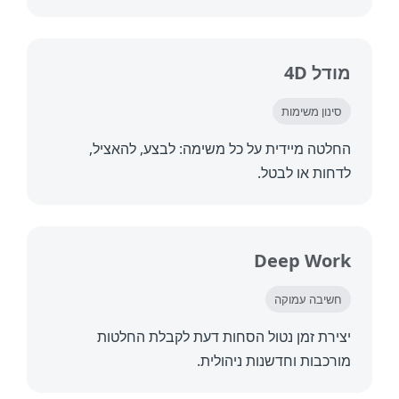
ל 4D
נון משימות
טה מיידית על כל משימה: לבצע, להאציל,
ות או לבטל.
Deep Wo
יבה עמוקה
רת זמן נטול הסחות דעת לקבלת החלטות
כבות וחדשנות ניהולית.