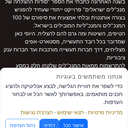
בשנה האחרונה כתבתי את הספר "סודות ההצלחה של
מנכ"לים ישראלים" פרוייקט ייחודי שעתיד להפגיש
בצורה אותנטית ובלתי אמצעית את סיפורם של 100
המנכ"לים והמנכ"ליות המובילים בישראל.
הטיפים, השיטות ומה גרם להם להצליח. היופי כאן
שמדובר בכל רובד התעשייה, מסטארט-אפים
מצליחים, דרך חברות תעשייה מורכבות ועד חברות ענק
ציבוריות.
להתרשמות ממאות המנכ"לים שלקחו חלק במסע
היכנסו ל
www.ceopro.co.il
אנחנו משתמשים בעוגיות
לרכישה
לחצו כאן
כדי לשפר את חוויית הגלישה, לבצע אנליטיקה ולהציג
...............
תכנים מותאמים. באפשרותך לאשר הכל או לבחור
אבי פרץ
, מייסד פורום המנכ"לים ומנכ"ל פתרונות
העדפות.
אפקטיביים
מדיניות פרטיות
·
תנאי שימוש
·
הצהרת נגישות
תיאום פגישה
מנוע ה-AI של פורום המנכ"לים
© פתרונות אפקטיביים
אישור הכל
דחייה
ניהול העדפות