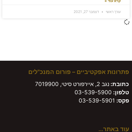
קרא עוד »
עורך ראשי
דצמבר 27, 2021
משאירים חותם!
פתרונות אפקטיביים – פורום המנכ"לים
כתובת:
נגב 2, איירפורט סיטי, 7019900
טלפון:
03-539-5900
פקס:
03-539-5901
עוד באתר…