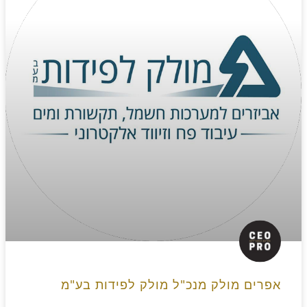
אפרים מולק מנכ"ל מולק לפידות בע"מ