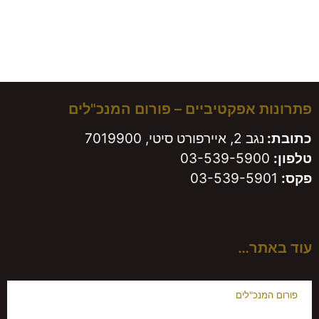
משאירים חותם!
פתרונות אפקטיביים – פורום המנכ"לים
כתובת:
נגב 2, איירפורט סיטי, 7019900
טלפון:
03-539-5900
פקס:
03-539-5901
עוד באתר…
פורום המנכ"לים