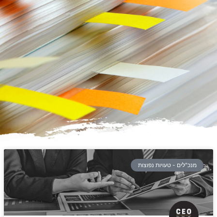
מנכ"לים - טעויות נפוצות