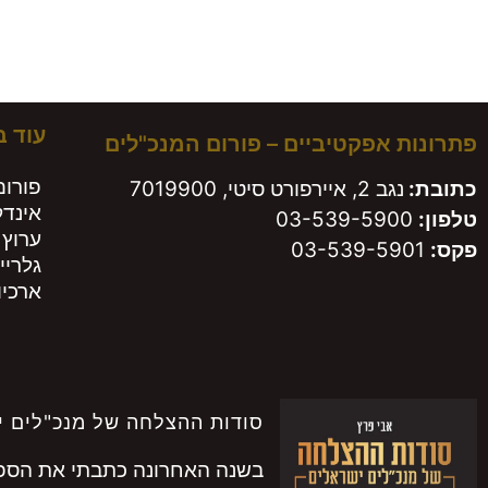
משא
עוד 
פתרונות אפקטיביים – פורום המנכ"לים
פורום
כתובת:
נגב 2, איירפורט סיטי, 7019900
אינד
טלפון:
03-539-5900
ערוץ 
פקס:
03-539-5901
גלריי
ארכיון
סודות ההצלחה של מנכ"לים י
בשנה האחרונה כתבתי את הספר 