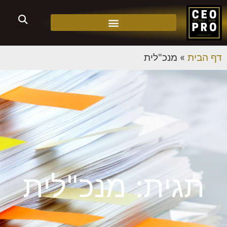
דף הבית
»
מנכ"לית
תגית: מנכ"לית