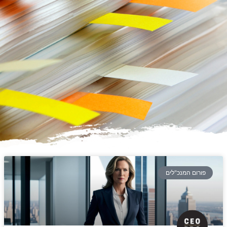
פורום המנכ"לים