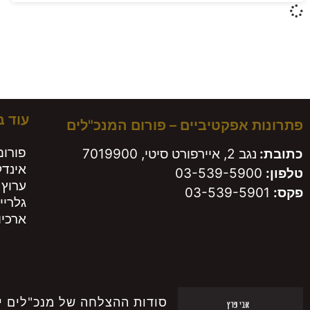
משא
עוד 
פתרונות אפקטיביים – פורום המנכ"לים
פורום
כתובת:
נגב 2, איירפורט סיטי, 7019900
אינד
טלפון:
03-539-5900
ערוץ 
פקס:
03-539-5901
גלריי
ארכיון
סודות ההצלחה של מנכ"לים י