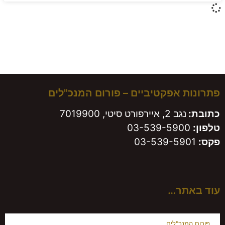
משאירים חותם!
פתרונות אפקטיביים – פורום המנכ"לים
כתובת:
נגב 2, איירפורט סיטי, 7019900
טלפון:
03-539-5900
פקס:
03-539-5901
עוד באתר…
פורום המנכ"לים