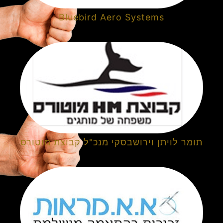
Bluebird Aero Systems
תומר לויתן וירושבסקי מנכ"ל קבוצת מוטורס