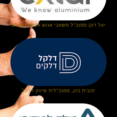
יעל רונן סמנכ"ל משאבי אנוש אקסטל בע"מ
זהבית כהן, סמנכ"לית שיווק דלקל