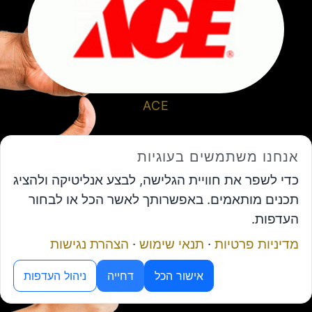
ACE
אנחנו משתמשים בעוגיות
כדי לשפר את חוויית הגלישה, לבצע אנליטיקה ולהציג
תכנים מותאמים. באפשרותך לאשר הכל או לבחור
העדפות.
מדיניות פרטיות
·
תנאי שימוש
·
הצהרת נגישות
מנוע ה-AI של פורום המנכ"לים
אישור הכל
דחייה
ניהול העדפות
ורד וייסלר גנץ- סוכנות לביטוח בע"מ
תיאום פגישה