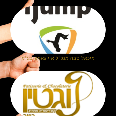
מיכאל סבה מנכ"ל איי גאמפ בע"מ