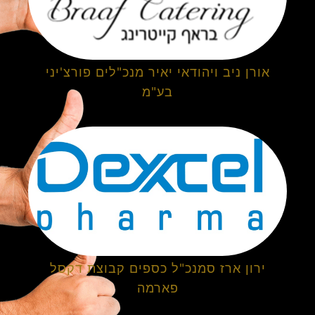
אורן ניב ויהודאי יאיר מנכ"לים פורצ'יני
בע"מ
ירון ארז סמנכ"ל כספים קבוצת דקסל
פארמה