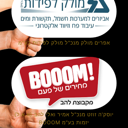
אפרים מולק מנכ"ל מולק לפידות בע"מ
יוסק'ה זוזט מנכ"ל אמיר ואלי להב (א.א.ל)
יזמות בע"מ BOOOM