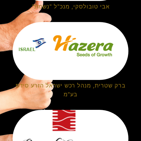
אבי טובולסקי, מנכ"ל "נשמת"
ברק שטרית, מנהל רכש ישראל הזרע סידס
בע"מ