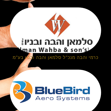
כרמי והבה מנכ"ל סלמאן והבה ובניו בע"מ