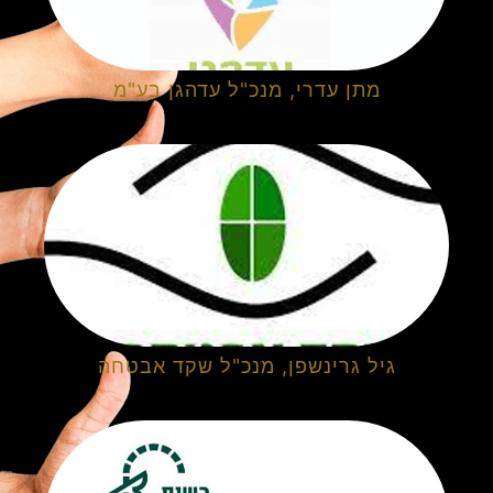
מתן עדרי, מנכ"ל עדהגן בע"מ
גיל גרינשפן, מנכ"ל שקד אבטחה