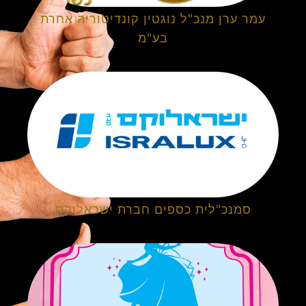
עמר ערן מנכ"ל נוגטין קונדיטוריה אחרת
בע"מ
סמנכ"לית כספים חברת ישראלוקס