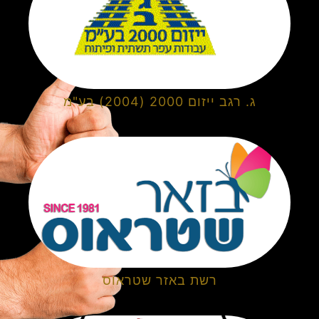
ג. רגב ייזום 2000 (2004) בע"מ
רשת באזר שטראוס