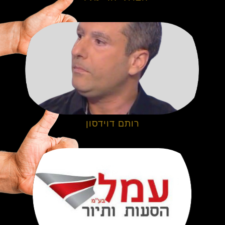
רותם דוידסון