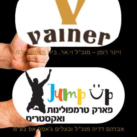
ויינר רומן – מנכ"ל וי.אר. בית מאפה בע"מ
אברהם דדיה מנכ"ל ובעלים ג'אמפ אפ בע"מ