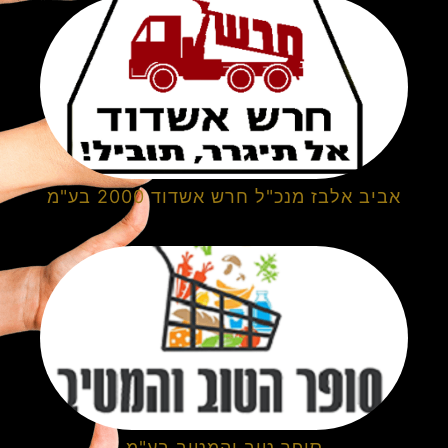
אביב אלבז מנכ"ל חרש אשדוד 2000 בע"מ
סופר טוב והמטיב בע"מ