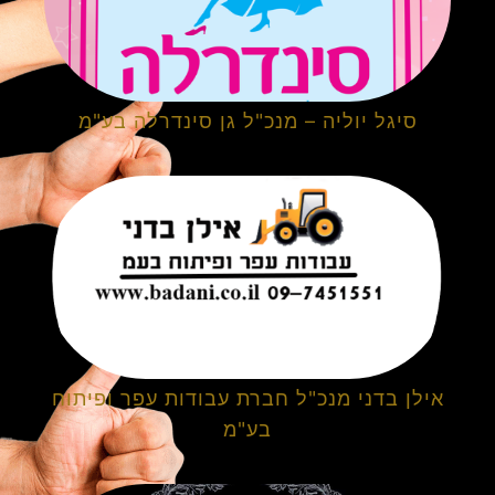
סיגל יוליה – מנכ"ל גן סינדרלה בע"מ
אילן בדני מנכ"ל חברת עבודות עפר ופיתוח
בע"מ