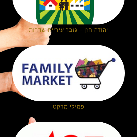
יהודה חזן – גזבר עיריית שדרות
פמילי מרקט