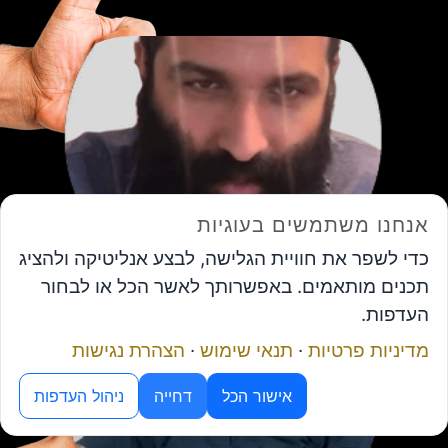
אנחנו משתמשים בעוגיות
יותם מנכ"ל מרכז זינוק
כדי לשפר את חוויית הגלישה, לבצע אנליטיקה ולהציג
תכנים מותאמים. באפשרותך לאשר הכל או לבחור
העדפות.
מדיניות פרטיות
·
תנאי שימוש
·
הצהרת נגישות
מנוע ה-AI של פורום המנכ"לים
אישור הכל
דחייה
ניהול העדפות
תיאום פגישה