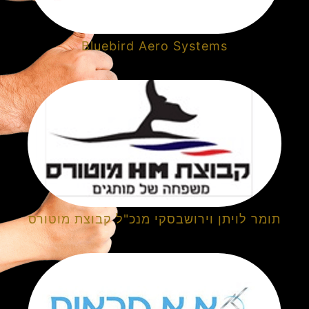
Bluebird Aero Systems
תומר לויתן וירושבסקי מנכ"ל קבוצת מוטורס