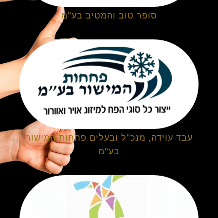
סופר טוב והמטיב בע"מ
עבד עוידה, מנכ"ל ובעלים פחחות המישור
בע"מ