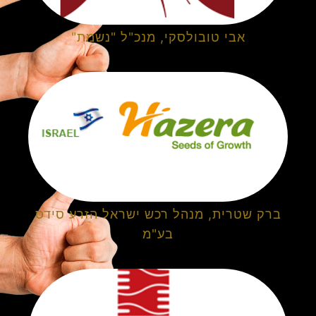
אבי טובולסקי, מנכ"ל "נשמת"
ברק שטרית, מנהל רכש ישראל הזרע סידס
בע"מ