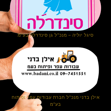
סיגל יוליה – מנכ"ל גן סינדרלה בע"מ
אילן בדני מנכ"ל חברת עבודות עפר ופיתוח
בע"מ