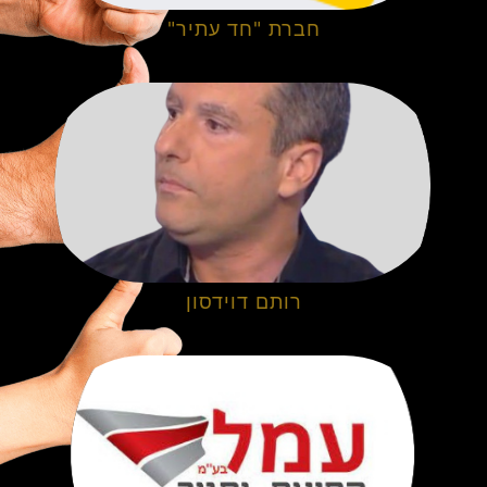
חברת "חד עתיר"
רותם דוידסון