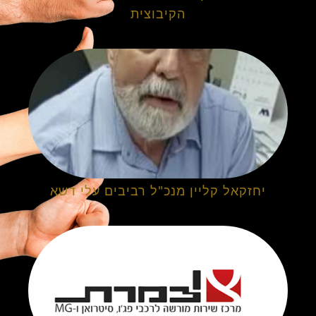
הקיבוצית
יחזקאל קליין מנכ"ל רביבים עלי דשא