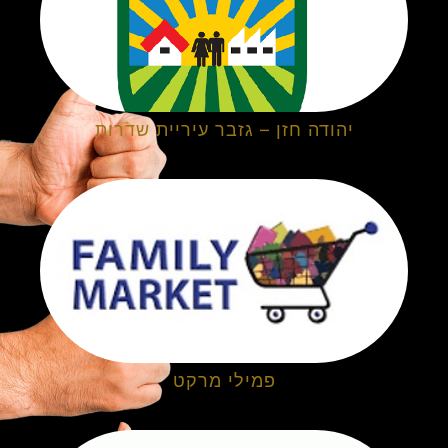
יהודה חזן – גזבר עיריית שדרות
פמילי מרקט