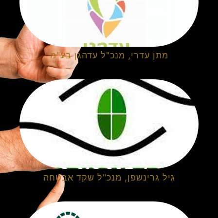
מתן עדרי, מנכ"ל עדהגן בע"מ
גיל גרינשפן, מנכ"ל שקד אבטחה