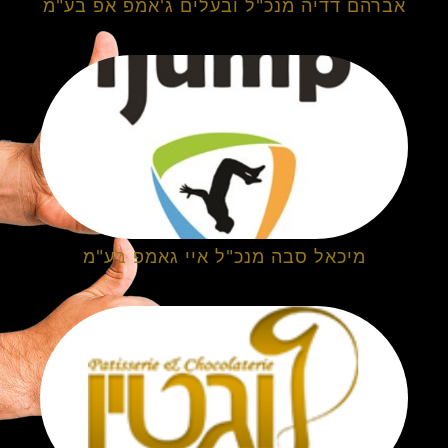
אברהם דדיה מנכ"ל ובעלים ג'אמפ אפ בע"מ
מיכאל סבה מנכ"ל איי גאמפ בע"מ