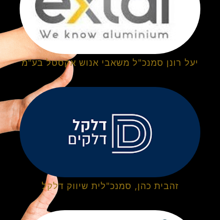
יעל רונן סמנכ"ל משאבי אנוש אקסטל בע"מ
זהבית כהן, סמנכ"לית שיווק דלקל