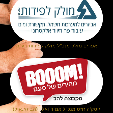
אפרים מולק מנכ"ל מולק לפידות בע"מ
יוסק'ה זוזט מנכ"ל אמיר ואלי להב (א.א.ל)