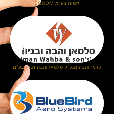
יזמות בע"מ BOOOM
כרמי והבה מנכ"ל סלמאן והבה ובניו בע"מ