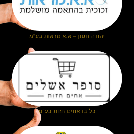
יהודה חסון – א.א מראות בע"מ
כל בו אחים חזות בע"מ