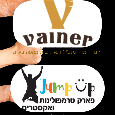
ויינר רומן – מנכ"ל וי.אר. בית מאפה בע"מ