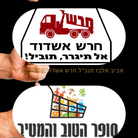
אביב אלבז מנכ"ל חרש אשדוד 2000 בע"מ