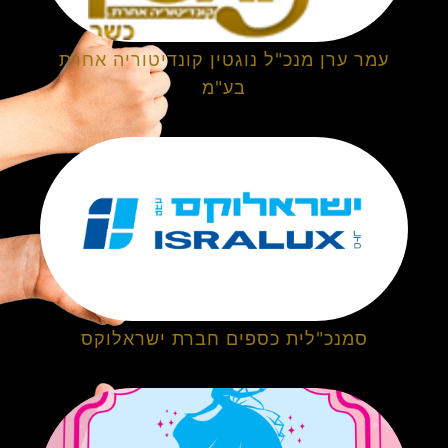
עמר ערן מנכ"ל נוגטין קונדיטוריה אחרת
בע"מ
סמנכ"לית כספים חברת ישראלוקס