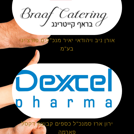
אורן ניב ויהודאי יאיר מנכ"לים פורצ'יני
בע"מ
ירון ארז סמנכ"ל כספים קבוצת דקסל
פארמה