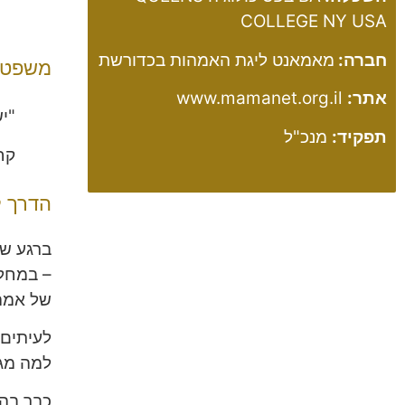
COLLEGE NY USA
חברה:
מאמאנט ליגת האמהות בכדורשת
משפט 
אתר:
www.mamanet.org.il
"יש 2 סוגי הזדמנויות – כאלו שמקבלים מא
תפקיד:
מנכ"ל
קח
הדרך 
ברגע שה
– במחלק
של אמה
לעיתים 
למה מגי
כבר בהת