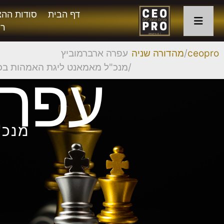
דף הבית
סודות ההצ
רו
ceopro
מהדורה שניה
עפרה ארברמוביץ
מנכ"ל מאמאנט ליגת האמהות בכ
עפרה
מנכ"