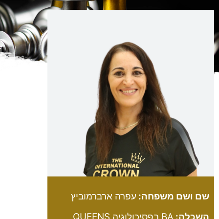
שם ושם משפחה:
עפרה ארברמוביץ
השכלה:
BA בפסיכולוגיה QUEENS