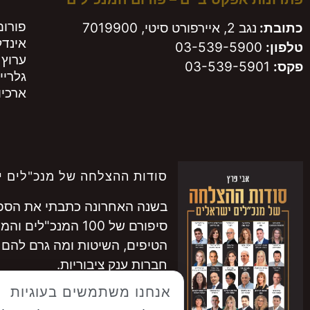
פורום
כתובת:
נגב 2, איירפורט סיטי, 7019900
אינד
טלפון:
03-539-5900
ערוץ 
פקס:
03-539-5901
גלריי
ארכיון
סודות ההצלחה של מנכ"לים י
בשנה האחרונה כתבתי את הספר 
סיפורם של 100 המנכ"לים והמנכ"ליות המובילים בישראל.
הטיפים, השיטות ומה גרם להם 
חברות ענק ציבוריות.
להתרשמות ממאות המנכ"לים ש
אנחנו משתמשים בעוגיות
לרכישה
לחצו כאן