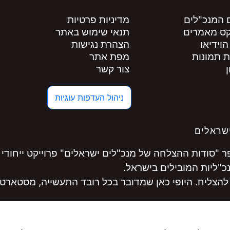
 המנכ"לים
מדיניות פרטיות
קס מאמרים
תנאי שימוש באתר
הוידיאו
הצהרת נגישות
ת תמונות
מפת אתר
צור קשר
ניהול העדפות עוגיות
שראלים
"סודות ההצלחה של מנכ"לים ישראלים" פרוייקט ייחודי 
להצליח. היופי כאן שמדובר בכל רובד התעשייה, מסטארט-
לקחו חלק במסע היכנסו ל
www.ceopro.co.il