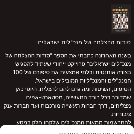
סודות ההצלחה של מנכ"לים ישראלים
בשנה האחרונה כתבתי את הספר "סודות ההצלחה של
מנכ"לים ישראלים" פרוייקט ייחודי שעתיד להפגיש
בצורה אותנטית ובלתי אמצעית את סיפורם של 100
המנכ"לים והמנכ"ליות המובילים בישראל.
הטיפים, השיטות ומה גרם להם להצליח. היופי כאן
שמדובר בכל רובד התעשייה, מסטארט-אפים
מצליחים, דרך חברות תעשייה מורכבות ועד חברות ענק
ציבוריות.
להתרשמות ממאות המנכ"לים שלקחו חלק במסע
היכנסו ל
www.ceopro.co.il