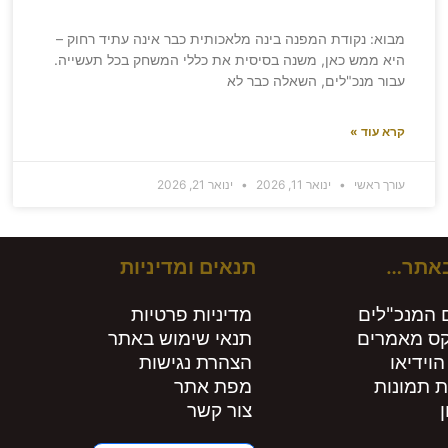
מבוא: נקודת המפנה בינה מלאכותית כבר אינה עתיד רחוק –
היא ממש כאן, משנה בסיסית את כללי המשחק בכל תעשייה.
עבור מנכ"לים, השאלה כבר לא
קרא עוד »
עורך ראשי
ינואר 11, 2026
ינואר 21, 2026
באתר…
תנאים ומדיניות
 המנכ"לים
מדיניות פרטיות
קס מאמרים
תנאי שימוש באתר
הוידיאו
הצהרת נגישות
ת תמונות
מפת אתר
צור קשר