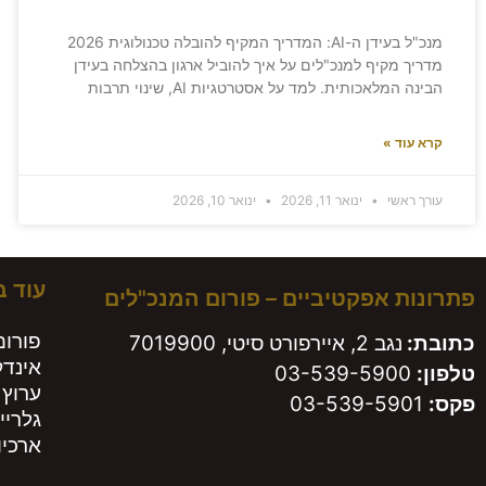
מנכ"ל בעידן ה-AI: המדריך המקיף להובלה טכנולוגית 2026
מדריך מקיף למנכ"לים על איך להוביל ארגון בהצלחה בעידן
הבינה המלאכותית. למד על אסטרטגיות AI, שינוי תרבות
קרא עוד »
עורך ראשי
ינואר 11, 2026
ינואר 10, 2026
עוד 
פתרונות אפקטיביים – פורום המנכ"לים
פורום
כתובת:
נגב 2, איירפורט סיטי, 7019900
אינד
טלפון:
03-539-5900
ערוץ 
פקס:
03-539-5901
גלריי
ארכיון