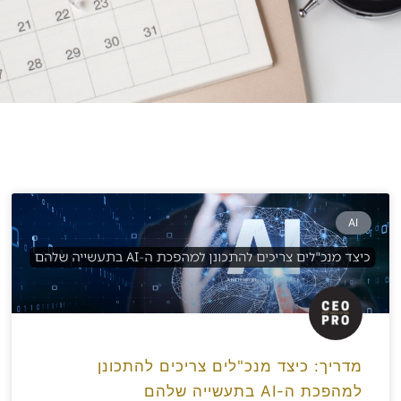
AI
מדריך: כיצד מנכ"לים צריכים להתכונן
למהפכת ה-AI בתעשייה שלהם