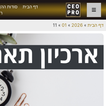
דף הבית
סודות ההצ
רו
דף הבית
»
2026
»
01
»
11