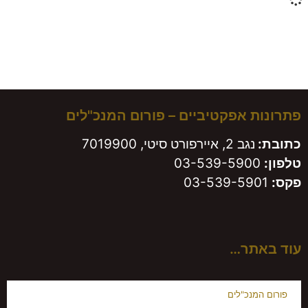
משאירים חותם!
פתרונות אפקטיביים – פורום המנכ"לים
כתובת:
נגב 2, איירפורט סיטי, 7019900
טלפון:
03-539-5900
פקס:
03-539-5901
עוד באתר…
פורום המנכ"לים