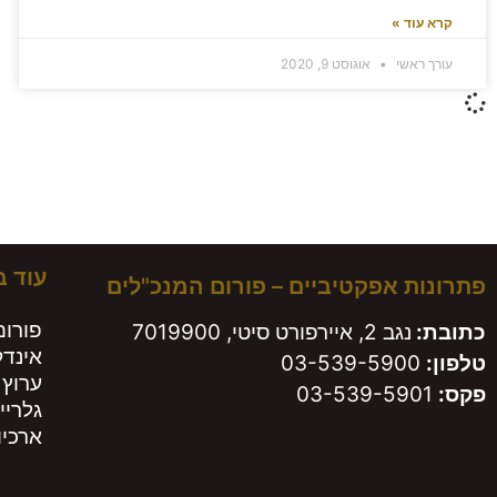
קרא עוד »
עורך ראשי
אוגוסט 9, 2020
משא
עוד 
פתרונות אפקטיביים – פורום המנכ"לים
פורום
כתובת:
נגב 2, איירפורט סיטי, 7019900
אינד
טלפון:
03-539-5900
ערוץ 
פקס:
03-539-5901
גלריי
ארכיון