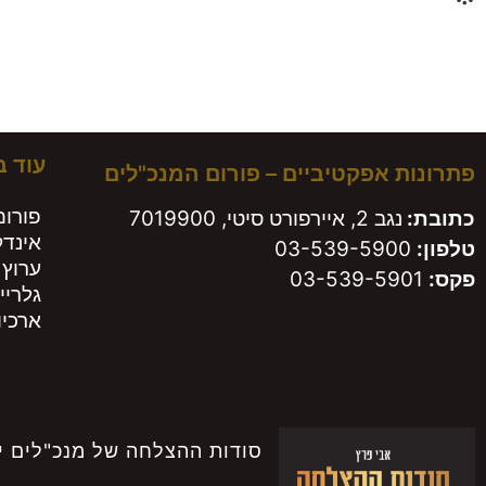
משא
עוד 
פתרונות אפקטיביים – פורום המנכ"לים
פורום
כתובת:
נגב 2, איירפורט סיטי, 7019900
אינד
טלפון:
03-539-5900
ערוץ 
פקס:
03-539-5901
גלריי
ארכיון
סודות ההצלחה של מנכ"לים י