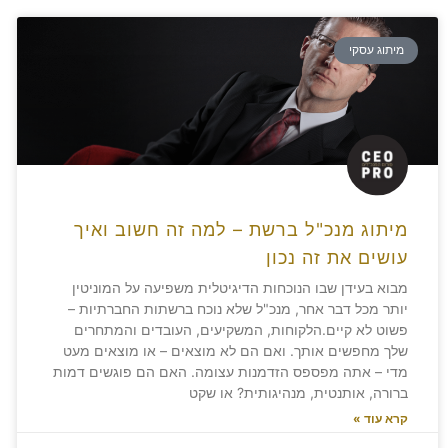
מיתוג עסקי
מיתוג מנכ"ל ברשת – למה זה חשוב ואיך
עושים את זה נכון
מבוא בעידן שבו הנוכחות הדיגיטלית משפיעה על המוניטין
יותר מכל דבר אחר, מנכ"ל שלא נוכח ברשתות החברתיות –
פשוט לא קיים.הלקוחות, המשקיעים, העובדים והמתחרים
שלך מחפשים אותך. ואם הם לא מוצאים – או מוצאים מעט
מדי – אתה מפספס הזדמנות עצומה. האם הם פוגשים דמות
ברורה, אותנטית, מנהיגותית? או שקט
קרא עוד »