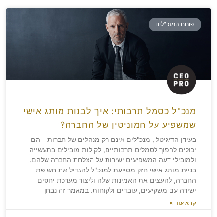
פורום המנכ"לים
מנכ"ל כסמל תרבותי: איך לבנות מותג אישי
שמשפיע על המוניטין של החברה?
בעידן הדיגיטלי, מנכ"לים אינם רק מנהלים של חברות – הם
יכולים להפוך לסמלים תרבותיים, לקולות מובילים בתעשייה
ולמובילי דעה המשפיעים ישירות על הצלחת החברה שלהם.
בניית מותג אישי חזק מסייעת למנכ"ל להגדיל את חשיפת
החברה, להעצים את האמינות שלה וליצור מערכת יחסים
ישירה עם משקיעים, עובדים ולקוחות. במאמר זה נבחן
קרא עוד »