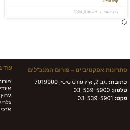
קרא עוד »
עורך ראשי
אוגוסט 6, 2024
משא
עוד 
פתרונות אפקטיביים – פורום המנכ"לים
פורום
כתובת:
נגב 2, איירפורט סיטי, 7019900
אינד
טלפון:
03-539-5900
ערוץ 
פקס:
03-539-5901
גלריי
ארכיון