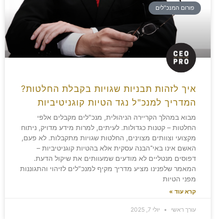
פורום המנכ"לים
איך לזהות תבניות שגויות בקבלת החלטות?
המדריך למנכ"ל נגד הטיות קוגניטיביות
מבוא במהלך הקריירה הניהולית, מנכ"לים מקבלים אלפי
החלטות – קטנות כגדולות. לעיתים, למרות מידע מדויק, ניתוח
מקצועי וצוותים מצוינים, החלטות שגויות מתקבלות. לא פעם,
האשם אינו באי־הבנה עסקית אלא בהטיות קוגניטיביות –
דפוסים מנטליים לא מודעים שמעוותים את שיקול הדעת.
המאמר שלפנינו מציע מדריך מקיף למנכ"לים לזיהוי והתגוננות
מפני הטיות
קרא עוד »
עורך ראשי
יולי 7, 2025