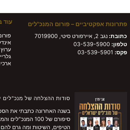
משא
עוד 
פתרונות אפקטיביים – פורום המנכ"לים
פורום
כתובת:
נגב 2, איירפורט סיטי, 7019900
אינד
טלפון:
03-539-5900
ערוץ 
פקס:
03-539-5901
גלריי
ארכיון
סודות ההצלחה של מנכ"לים י
בשנה האחרונה כתבתי את הספר 
סיפורם של 100 המנכ"לים והמנכ"ליות המובילים בישראל.
הטיפים, השיטות ומה גרם להם 