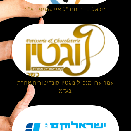
מיכאל סבה מנכ"ל איי גאמפ בע"מ
עמר ערן מנכ"ל נוגטין קונדיטוריה אחרת
בע"מ