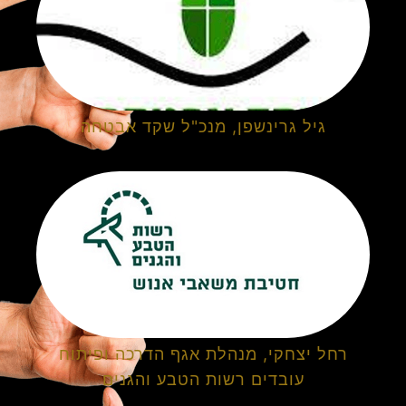
גיל גרינשפן, מנכ"ל שקד אבטחה
רחל יצחקי, מנהלת אגף הדרכה ופיתוח
עובדים רשות הטבע והגנים