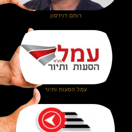
רותם דוידסון
עמל הסעות ותיור