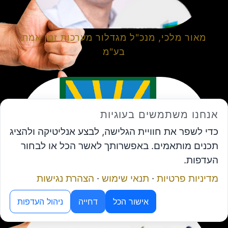
מאור מלכי, מנכ"ל מגדלור מערכות זמן אמת
בע"מ
אנחנו משתמשים בעוגיות
כדי לשפר את חוויית הגלישה, לבצע אנליטיקה ולהציג
תכנים מותאמים. באפשרותך לאשר הכל או לבחור
העדפות.
מדיניות פרטיות
·
תנאי שימוש
·
הצהרת נגישות
יהודה חזן – גזבר עיריית שדרות
מנוע ה-AI של פורום המנכ"לים
אישור הכל
דחייה
ניהול העדפות
תיאום פגישה