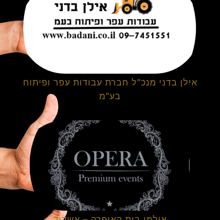
אילן בדני מנכ"ל חברת עבודות עפר ופיתוח
בע"מ
אולמי בית האופרה – אשדוד