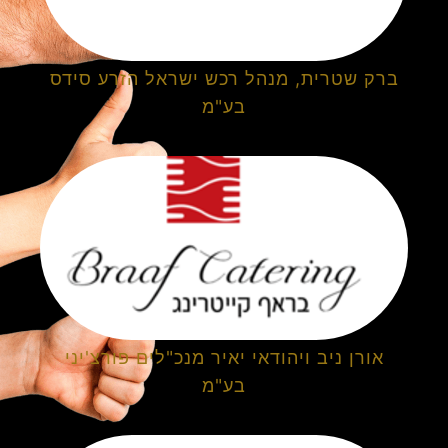
ברק שטרית, מנהל רכש ישראל הזרע סידס
בע"מ
אורן ניב ויהודאי יאיר מנכ"לים פורצ'יני
בע"מ