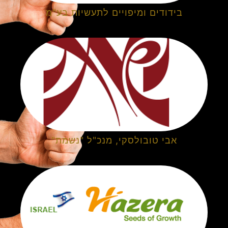
בידודים ומיפויים לתעשיות בע"מ
אבי טובולסקי, מנכ"ל "נשמת"