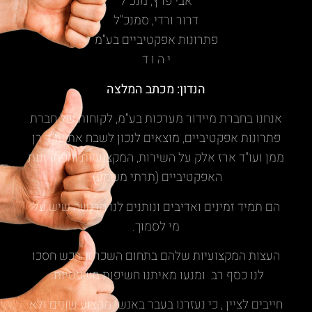
אבי פרץ, מנכ"ל
דרור ורדי, סמנכ"ל
פתרונות אפקטיביים בע"מ
י ה ו ד
הנדון: מכתב המלצה
אנחנו בחברת מיידור מערכות בע"מ, לקוחות של חברת
פתרונות אפקטיביים, מוצאים לנכון לשבח את עו"ד רן
ממן ועו"ד ארז אלק על השירות, המקצועיות והפתרונות
האפקטיביים (תרתי משמע).
הם תמיד זמינים ואדיבים ונותנים לנו הרגשה שיש על
מי לסמוך.
העצות המקצועיות שלהם בתחום השכר והרכש חסכו
לנו כסף רב ומנעו מאיתנו חשיפות משפטיות.
חייבים לציין , כי נעזרנו בעבר באנשי מקצוע שונים ולא