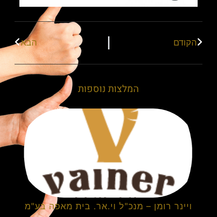
הקודם
הבא
המלצות נוספות
ויינר רומן – מנכ"ל וי.אר. בית מאפה בע"מ