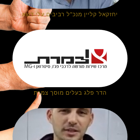
יחזקאל קליין מנכ"ל רביבים עלי דשא
הדר פלג בעלים מוסך צמרת