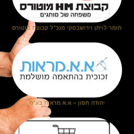
תומר לויתן וירושבסקי מנכ"ל קבוצת מוטורס
יהודה חסון – א.א מראות בע"מ