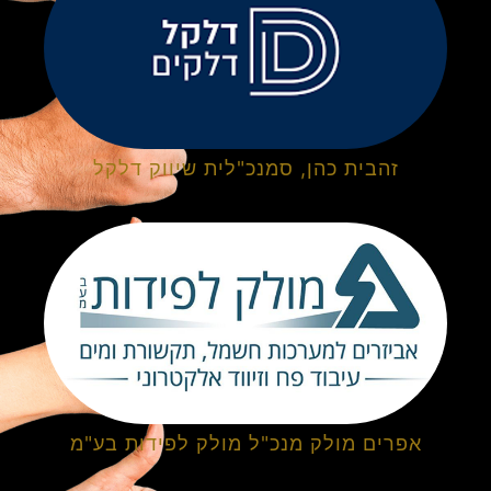
זהבית כהן, סמנכ"לית שיווק דלקל
אפרים מולק מנכ"ל מולק לפידות בע"מ