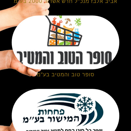
אביב אלבז מנכ"ל חרש אשדוד 2000 בע"מ
סופר טוב והמטיב בע"מ