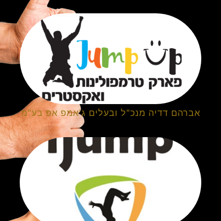
אברהם דדיה מנכ"ל ובעלים ג'אמפ אפ בע"מ