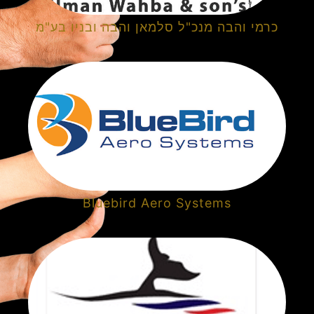
כרמי והבה מנכ"ל סלמאן והבה ובניו בע"מ
Bluebird Aero Systems