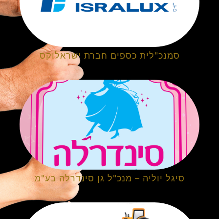
סמנכ"לית כספים חברת ישראלוקס
סיגל יוליה – מנכ"ל גן סינדרלה בע"מ