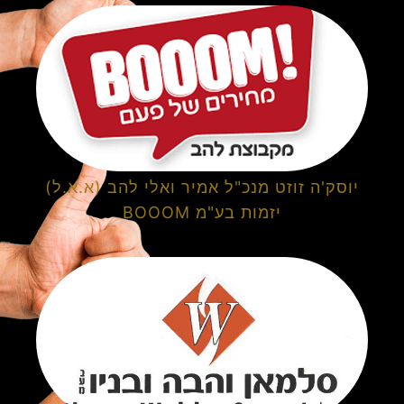
יוסק'ה זוזט מנכ"ל אמיר ואלי להב (א.א.ל)
יזמות בע"מ BOOOM