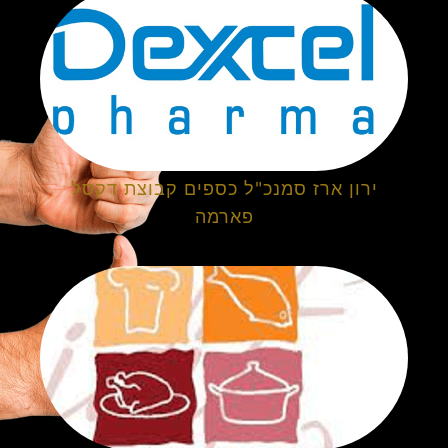
ירון ארז סמנכ"ל כספים קבוצת דקסל
פארמה