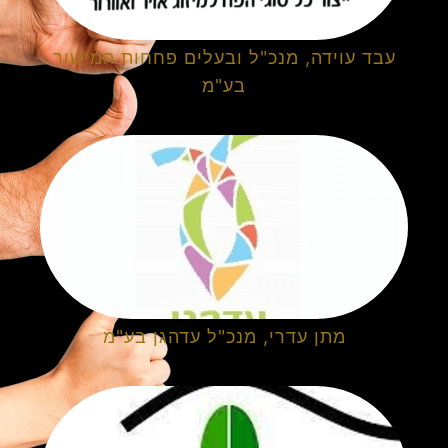
עבד עוידה, מנכ"ל ובעלים פחחות המישור
בע"מ
מתן עדרי, מנכ"ל עדהגן בע"מ