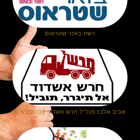
רשת באזר שטראוס
אביב אלבז מנכ"ל חרש אשדוד 2000 בע"מ