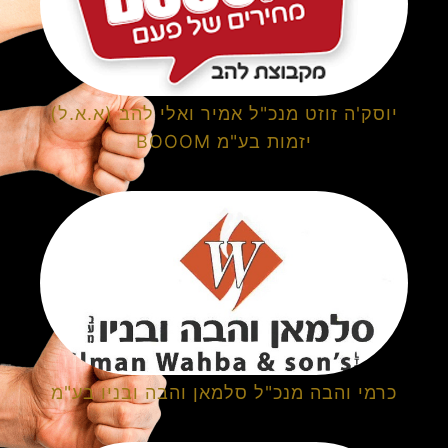
יוסק'ה זוזט מנכ"ל אמיר ואלי להב (א.א.ל)
יזמות בע"מ BOOOM
כרמי והבה מנכ"ל סלמאן והבה ובניו בע"מ