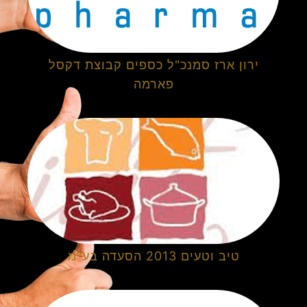
ירון ארז סמנכ"ל כספים קבוצת דקסל
פארמה
טיב וטעים 2013 הסעדה בע"מ