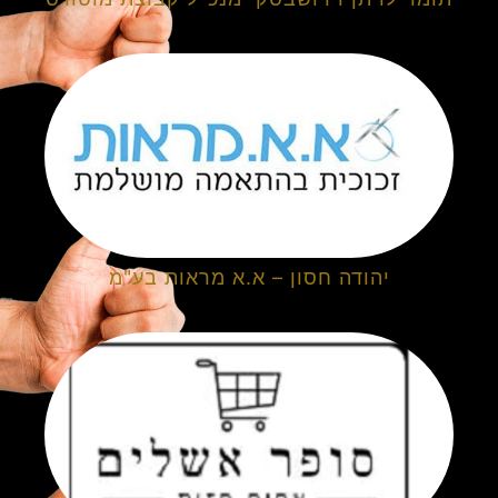
יהודה חסון – א.א מראות בע"מ