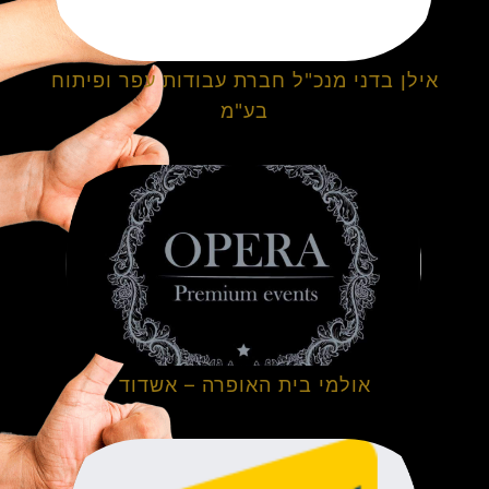
אילן בדני מנכ"ל חברת עבודות עפר ופיתוח
בע"מ
אולמי בית האופרה – אשדוד