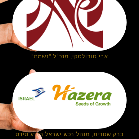
אבי טובולסקי, מנכ"ל "נשמת"
ברק שטרית, מנהל רכש ישראל הזרע סידס