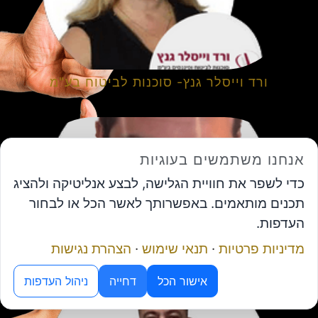
ורד וייסלר גנץ- סוכנות לביטוח בע"מ
אנחנו משתמשים בעוגיות
כדי לשפר את חוויית הגלישה, לבצע אנליטיקה ולהציג
תכנים מותאמים. באפשרותך לאשר הכל או לבחור
העדפות.
מדיניות פרטיות
·
תנאי שימוש
·
הצהרת נגישות
יותם מנכ"ל מרכז זינוק
מנוע ה-AI של פורום המנכ"לים
אישור הכל
דחייה
ניהול העדפות
תיאום פגישה