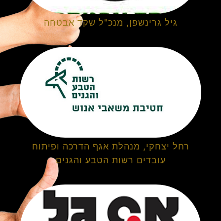
גיל גרינשפן, מנכ"ל שקד אבטחה
רחל יצחקי, מנהלת אגף הדרכה ופיתוח
עובדים רשות הטבע והגנים