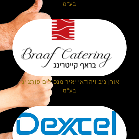
בע"מ
אורן ניב ויהודאי יאיר מנכ"לים פורצ'יני
בע"מ