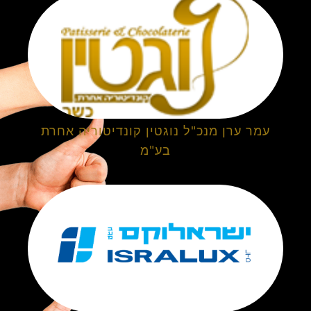
עמר ערן מנכ"ל נוגטין קונדיטוריה אחרת
בע"מ