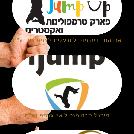
אברהם דדיה מנכ"ל ובעלים ג'אמפ אפ בע"מ
מיכאל סבה מנכ"ל איי גאמפ בע"מ