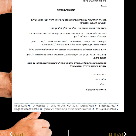
הקודם
הבא