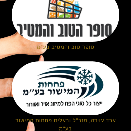
סופר טוב והמטיב בע"מ
עבד עוידה, מנכ"ל ובעלים פחחות המישור
בע"מ