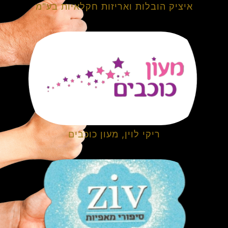
איציק הובלות ואריזות חקלאיות בע"מ
ריקי לוין, מעון כוכבים