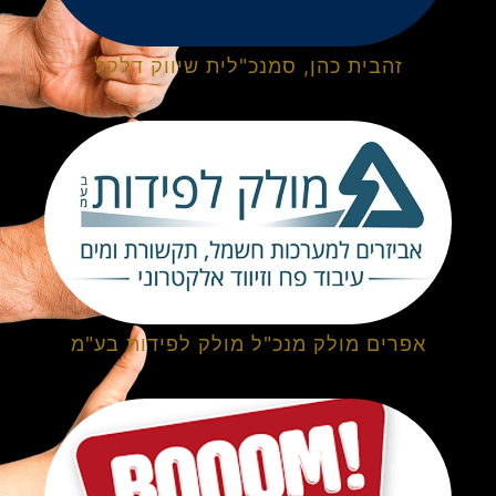
זהבית כהן, סמנכ"לית שיווק דלקל
אפרים מולק מנכ"ל מולק לפידות בע"מ