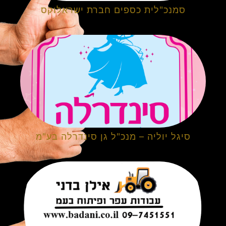
סמנכ"לית כספים חברת ישראלוקס
סיגל יוליה – מנכ"ל גן סינדרלה בע"מ