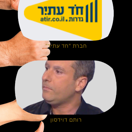
חברת "חד עתיר"
רותם דוידסון