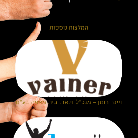
המלצות נוספות
ויינר רומן – מנכ"ל וי.אר. בית מאפה בע"מ