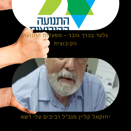
גלעד בכרך גזבר – מפעלות התנועה
הקיבוצית
יחזקאל קליין מנכ"ל רביבים עלי דשא