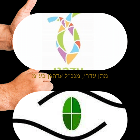
מתן עדרי, מנכ"ל עדהגן בע"מ